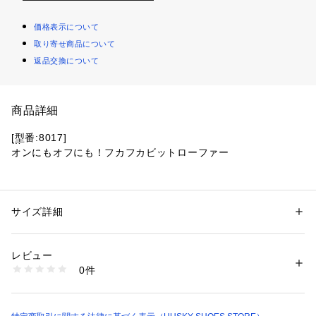
価格表示について
取り寄せ商品について
返品交換について
商品詳細
[型番:8017]
オンにもオフにも！フカフカビットローファー
【素材】ソフトな質感のシンセティックレザーをアッパーに使
用し屈曲性に優れた軽量の合成ラバーを本底に採用していま
す。
サイズ詳細
性別：
レディース
カテゴリー：
シューズ
 ＞ 
ローファー
素材：アッパー：シンセティックレザー / アウトソール：ラバー
【デザイン・履き心地】流行りのビットデザイン。
生産国：中国
レビュー
程よく光沢を抑えたビットが大人顔です。
商品番号：
6010000000043 
（モール）
0件
立体的なつま先のモカはすべて手縫いで仕上げており価値観が
8017 （ショップ）
あります。
中敷きにもたっぷりクッションを入れている為、足にフィット
して履き心地も〇です。