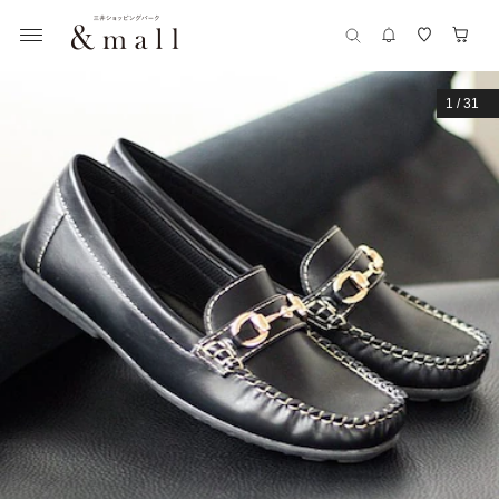
1
/
31