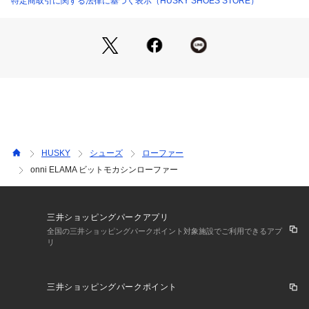
特定商取引に関する法律に基づく表示（HUSKY SHOES STORE）
アウトソールも中心だけを厚くしているので横から見たときは
薄底でスタイリッシュに見えますが、中心は厚底なのでしっか
りクッション性がある優れもの。
デイリーカジュアルに重宝しそうなアイテムです。
※普段23.5cm着用のスタッフでMサイズでピッタリでした。
ヒモなしのデザインでなじみやすい素材の為、最初はピッタリ
目に合わせて頂く事がおすすめです。
HUSKY
シューズ
ローファー
onni ELAMA ビットモカシンローファー
三井ショッピングパークアプリ
全国の三井ショッピングパークポイント対象施設でご利用できるアプ
リ
三井ショッピングパークポイント