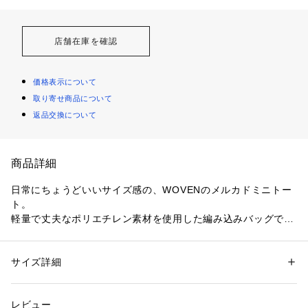
店舗在庫を確認
価格表示について
取り寄せ商品について
返品交換について
商品詳細
日常にちょうどいいサイズ感の、WOVENのメルカドミニトー
ト。

軽量で丈夫なポリエチレン素材を使用した編み込みバッグで、
デイリー使いはもちろん、ちょっとしたお出かけにも気軽に持
てるアイテムです。

サイズ詳細
性別：
レディース
すっきりとしたミニマルなデザインに、WOVENらしい美しい
カテゴリー：
バッグ
 ＞ 
かごバッグ
素材：本体：ポリエチレン 内布：ポリエステル 持ち手：牛革
編み柄が映える仕上がり。

生産国：メキシコ
レビュー
上品なレザーハンドルとタッセルがアクセントになり、カジュ