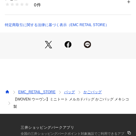
商品番号：
6000100000562 
（モール）
0件
アルながらも大人らしい雰囲気を演出します。

woven-m-tote （ショップ）
内側にはポリエステルの裏地付きで、マグネットボタンで簡単
に開閉可能。

特定商取引に関する法律に基づく表示（EMC RETAIL STORE）
内ポケットも備えているため、小物の整理もしやすく、使い勝
手の良さも魅力です。

コンパクトなサイズながら、見た目以上の収納力があり、財布
やスマートフォン、ポーチ、小さめのペットボトル、折りたた
み傘など、必要なアイテムをしっかり収納できます。

また、別売りのネコ巾着との相性も抜群。

シンプルなデザインだからこそ、ネコ巾着を組み合わせること
で、より個性的で可愛らしいコーディネートを楽しめます。

EMC_RETAIL_STORE
バッグ
かごバッグ
【WOVEN ウーヴン】ミニトート メルカドバッグ かごバッグ メキシコ
メキシコの職人によって編み上げられたメルカドバッグは、丈
製
夫で水にも強く、長く愛用できるのも魅力。

季節を問わず、デイリーに活躍してくれるバッグです。

■ BLACK CREAM PLAID

三井ショッピングパークアプリ
ブラックとクリームのコントラストが美しいチェック柄。

全国の三井ショッピングパークポイント対象施設でご利用できるアプ