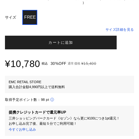
FREE
サイズ
サイズ詳細を見る
カートに追加
¥10,780
30%OFF
¥15,400
税込
通常価格
EMC RETAIL STORE
購入合計金額4,990円以上で送料無料
取得予定ポイント数：
98 pt
提携クレジットカードで還元率UP
三井ショッピングパークカード《セゾン》なら更に¥100につき1pt還元！
お申し込み完了後、最短５分でご利用可能！
今すぐお申し込み