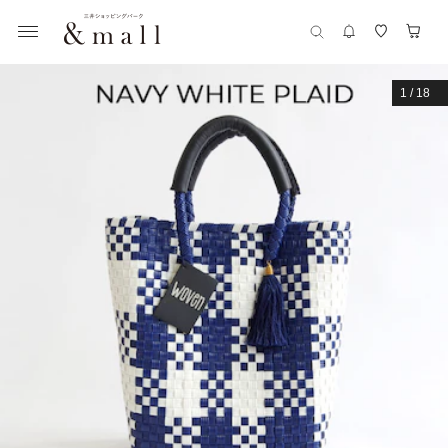
1
/
18