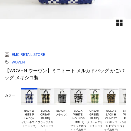
EMC RETAIL STORE
WOVEN
【WOVEN ウーヴン】ミニトート メルカドバッグ かごバ
ッグ メキシコ製
カラー
NAVY W

BLACK 

BLACK（

BLACK 

CREAM 

GOLD B

SILVER
HITE P

CREAM 

WHITE 

GREEN 

LACK H

 WHITE

LAID(ネ

PLAID(

HOUNDS

PLAID(

OUNDST

 PLAID

イビーホワイ

ブラッククリ

TOOTH(

クリームグリ

OOTH(ゴ

(シルバー
ームチェック

ブラックホワ

ーンチェック

ールドブラッ

ワイトチェ
イト千鳥格子
