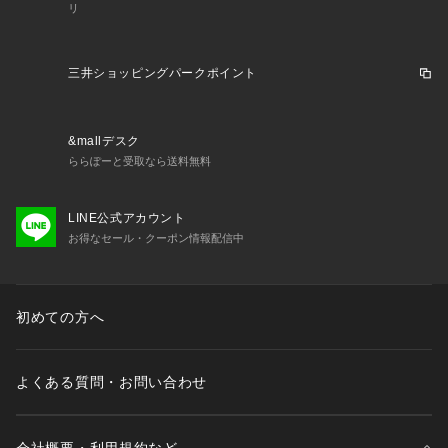
落ち着いた色合いで上品な印象があり、カジュアルにもきれい
リ
めにも合わせやすい大人のカラーです。

■ GOLD WHITE PLAID

三井ショッピングパークポイント
ゴールドとホワイトの組み合わせが華やかなチェック柄。

ナチュラルな温かみと上品さを兼ね備え、コーディネートに程
よいアクセントを加えてくれます。

&mallデスク
ららぽーと受取なら送料無料
■ SILVER WHITE PLAID

シルバーとホワイトの組み合わせが上品な印象のカラー。

LINE公式アカウント
軽やかで洗練された雰囲気があり、コーディネートを明るく爽
お得なセール・クーポン情報配信中
やかに見せてくれます。

■ NAVY WHITE PLAID

ネイビーとホワイトのコントラストが爽やかなチェック柄。

初めての方へ
清潔感のあるカラーで、カジュアルにもきれいめにも合わせや
すい人気の配色です。

よくある質問・お問い合わせ
■ CREAM GREEN PLAID

クリームとグリーンの組み合わせが爽やかなチェック柄。

ナチュラルで柔らかな印象があり、春夏のコーディネートにぴ