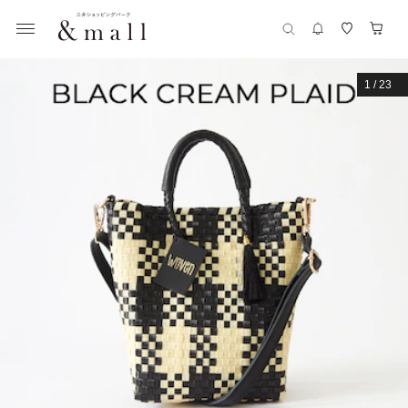
1
/
23