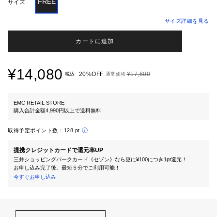
FREE
サイズ
サイズ詳細を見る
カートに追加
¥14,080
20%OFF
¥17,600
税込
通常価格
EMC RETAIL STORE
購入合計金額4,990円以上で送料無料
取得予定ポイント数：
128 pt
提携クレジットカードで還元率UP
三井ショッピングパークカード《セゾン》なら更に¥100につき1pt還元！
お申し込み完了後、最短５分でご利用可能！
今すぐお申し込み