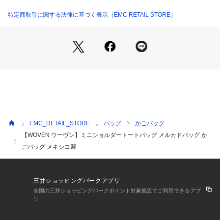
あえて巾着を付けないことで、ネコ巾着を組み合わせたときの
可愛さがより際立ち、自分らしいコーディネートを楽しめま
特定商取引に関する法律に基づく表示（EMC RETAIL STORE）
す。

コンパクトながらも、スマートフォンやお財布、ポーチ、ボト
ルなど必要なアイテムをしっかり収納。

ショルダーストラップ付きで、手持ちと肩掛けの2WAYで使え
る便利なバッグです。

■ BLACK CREAM PLAID

ブラックとクリームのコントラストが印象的なチェック柄。

EMC_RETAIL_STORE
バッグ
かごバッグ
スタイリングを引き締めてくれるシックなカラーで、カジュア
【WOVEN ウーヴン】ミニショルダートートバッグ メルカドバッグ か
ルにもモードにも合わせやすいデザインです。

ごバッグ メキシコ製
■ SILVER WHITE PLAID

シルバーとホワイトの組み合わせが上品な印象のカラー。

軽やかで洗練された雰囲気があり、コーディネートを明るく爽
三井ショッピングパークアプリ
やかに見せてくれます。

全国の三井ショッピングパークポイント対象施設でご利用できるアプ
リ
■ GOLD WHITE PLAID

ゴールドとホワイトの組み合わせが華やかなチェック柄。
