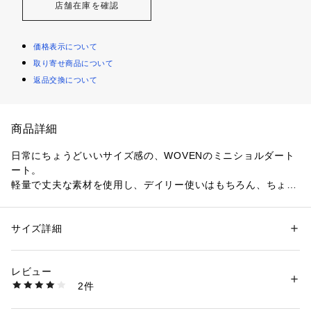
店舗在庫を確認
価格表示について
取り寄せ商品について
返品交換について
商品詳細
日常にちょうどいいサイズ感の、WOVENのミニショルダート
ート。

軽量で丈夫な素材を使用し、デイリー使いはもちろん、ちょっ
としたお出かけにも活躍します。

これまでの巾着仕様をなくし、よりミニマルですっきりとした
サイズ詳細
性別：
レディース
デザインにアップデート。

カテゴリー：
バッグ
 ＞ 
かごバッグ
素材：本体：プラスチック製/内布：ナイロン/ハンドル、ショルダーベル
開口部がシンプルになったことで、バッグ本体の編み柄がより
ト部分：牛革
レビュー
引き立ち、軽やかな印象に仕上がりました。

生産国：メキシコ
2件
商品番号：
6000100000165 
（モール）
woven-sh-toto （ショップ）
さらに、別売りのネコ巾着との相性も抜群。
