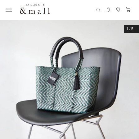
1
/
5