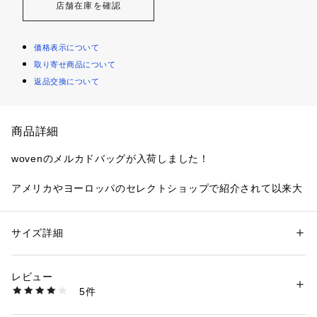
店舗在庫を確認
価格表示について
取り寄せ商品について
返品交換について
商品詳細
wovenのメルカドバッグが入荷しました！
アメリカやヨーロッパのセレクトショップで紹介されて以来大
人気となり、今は世界中で販売されているメルカドバッグ！
wovenのメルカドバッグはより機能性を追求し、内布には便利
サイズ詳細
性別：
レディース
なポケットを配置し開口部分にはマグネットボダンを付けまし
カテゴリー：
バッグ
 ＞ 
かごバッグ
素材：本体：プラスチック製/内布：ナイロン/ハンドル部分：牛革
た。
生産国：メキシコ
レビュー
商品番号：
6000100000112 
（モール）
5件
ハンドル部分にはレザーが施されていて持ちやすく普段使いに
woven-bk-bag-s （ショップ）
もオススメ！