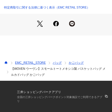
A4サイズが横にすっぽり入り容量もたっぷり。履き替え用のシ
特定商取引に関する法律に基づく表示（EMC RETAIL STORE）
ューズなども入るのでレジャーやヨガにもオススメ。
（内布はレハンドル、タッセルと同系色になります。）
・ファスナーポケット1つ
・フラットポケット2つ
・ペン用ポケット1つ
EMC_RETAIL_STORE
バッグ
かごバッグ
【WOVEN ウーヴン】スモールトートメキシコ製 バスケットバッグ メ
ルカドバッグ かごバッグ
【ブランド紹介】
TOKYOの遊び心ある感性と、中米の豊かな色彩と伝統を融合
させたリラックスシューズブランドです。
三井ショッピングパークアプリ
全国の三井ショッピングパークポイント対象施設でご利用できるアプ
「WOVEN」その名のとおり、国境を越えて様々な感性やアイ
リ
デア、ディティール、素材、時にはアート、伝統、人々の気分
を織り混ぜ、融合させながら一つの「形」にしていくプロセス