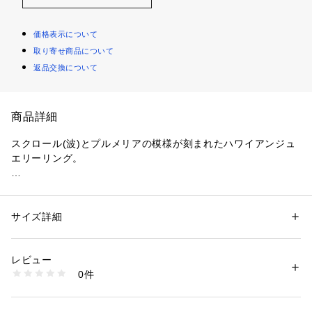
価格表示について
取り寄せ商品について
返品交換について
商品詳細
スクロール(波)とプルメリアの模様が刻まれたハワイアンジュ
エリーリング。
寄せては返す波は「永遠に途切れることのない愛」、プルメリ
アは神が宿る花とも言われ「大切な人の幸せを願う」という意
味があります。
サイズ詳細
性別：
レディース
カテゴリー：
ファッション
 ＞ 
腕時計・アクセサリー
 ＞ 
リング
レビュー
商品番号：
5930000000098 
（モール）
0件
BSR-180 （ショップ）