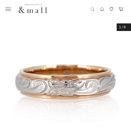
1
/
9