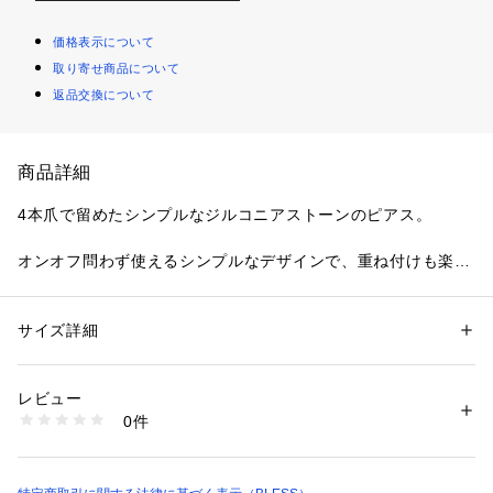
価格表示について
取り寄せ商品について
返品交換について
商品詳細
4本爪で留めたシンプルなジルコニアストーンのピアス。
オンオフ問わず使えるシンプルなデザインで、重ね付けも楽し
めます。
サイズ詳細
性別：
レディース
メンズ
カテゴリー：
ファッション
 ＞ 
腕時計・アクセサリー
 ＞ 
ピアス
レビュー
商品番号：
5930000000088 
（モール）
0件
BSP-268 （ショップ）