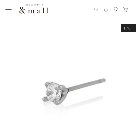
1
/
8