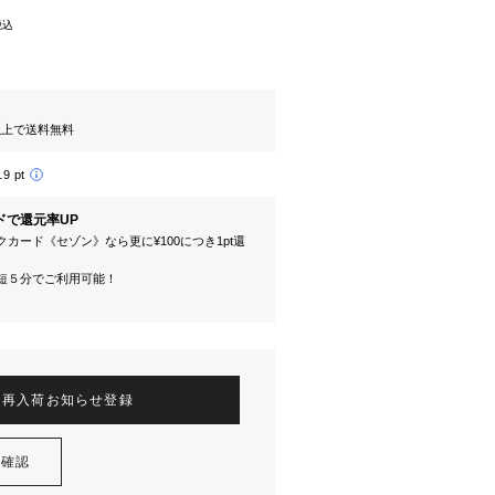
税込
円以上で送料無料
19 pt
ドで還元率UP
カード《セゾン》なら更に¥100につき1pt還
短５分でご利用可能！
再入荷お知らせ登録
を確認