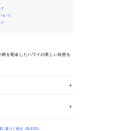
いて
について
いて
ジ柄を彫金したハワイの美しい自然を
。
がモチーフになっておりリバーシブル
。

カジュアルな装いとの相性抜群です。
メンズ
ション
 ＞ 
腕時計・アクセサリー
 ＞ 
ネックレ
00081 
（モール）
プ）
に基づく表示（BLESS）