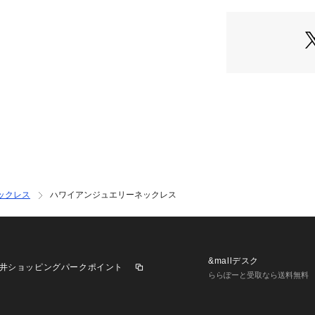
ックレス
ハワイアンジュエリーネックレス
&mallデスク
井ショッピングパークポイント
ららぽーと受取なら送料無料