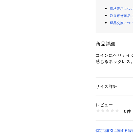
価格表示につ
取り寄せ商品
返品交換につ
商品詳細
コインにヘリテイ
感じるネックレス
裏面にはコンパス
で使用いただけます
程よいサイズ感で
サイズ詳細
性別：
レディース
カテゴリー：
ファッ
ス
レビュー
0件
商品番号：
59300000
BSN-605 （ショッ
特定商取引に関する法律