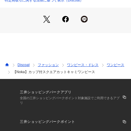
特定商取引に関する法律に基づく表示（Discoat）
商品番号：
5850100005808 
（モール）
・足首が隠れる安心感のある丈感に設定しました
DCN1061509A0001 （ショップ）
●スタイリング
・一枚でさらりと着こなしたヘルシーな肌見せスタイリングも
素敵です。
・シャツやスカーフを腰巻きして、着こなしにメリハリをつけ
てあげるのも。
・キャミワンピースの上に、シアーブルゾンやフリルブラウス
を重ねて着こなせば、また一味ちがった印象に仕上がります。
Discoat
ファッション
ワンピース・ドレス
ワンピース
●おすすめのスタイリングアイテム
【Noka】カップ付スクエアカットキャミワンピース
?スタッズ使いシアードルマンブルゾン
?レース使いマルチサテンスカーフ
＊＊＊＊＊＊＊＊＊＊＊＊＊＊＊＊＊＊＊＊＊＊＊
三井ショッピングパークアプリ
洗濯方法：手洗い可能
全国の三井ショッピングパークポイント対象施設でご利用できるアプ
リ
裏地：なし
透け感：なし
伸縮性：あり
三井ショッピングパークポイント
光沢感：なし
生地の厚さ：普通