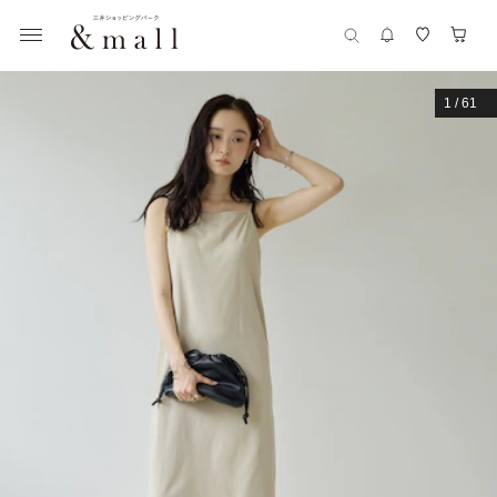
1
/
61