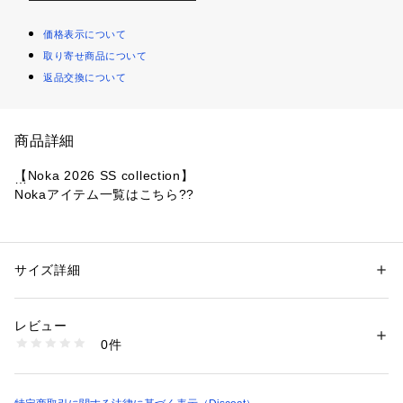
価格表示について
取り寄せ商品について
返品交換について
商品詳細
【Noka 2026 SS collection】
Nokaアイテム一覧はこちら??
一枚だけで完成、
真夏も頼れるカップ付きキャミワンピース
サイズ詳細
性別：
レディース
・胸元をすっきりと見せるスクエアネックがヘルシーな肌見せ
カテゴリー：
ファッション
 ＞ 
ワンピース・ドレス
 ＞ 
ワンピース
素材：綿　70％　ポリエステル　30％
に
レビュー
・取り外しのできないカップ付きなので、インナーを心配する
手洗い可（漂白剤不可・タンブル乾燥不可・アイロン可・ドライクリーニ
0件
必要がないのも
ング可・ウェットクリーニング可）
・程よいフィット感で、体のラインを綺麗に見せてくれます
※着用時、洗濯時は必ず取り扱い表示・タグをご確認の上、お取り扱いく
・綿を多く含んだ素肌にやさしい綿ポリ素材で、暑い夏も心地
ださい。
よく過ごせます
生産国：中国