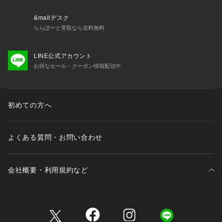
＊＊＊＊＊＊＊＊＊＊＊＊＊＊＊＊＊＊＊＊＊＊＊
&mallデスク
●STAFF着用コメント
ららぽーと受取なら送料無料
150cmスタッフ：長めの着丈なので、ヒールが高めのサンダル
合わせで着こなしました！体にフィットしすぎない絶妙なサイ
LINE公式アカウント
ズ感で着心地も抜群でした。カップ付きキャミなので、インナ
お得なセール・クーポン情報配信中
ーに悩む心配も無く、暑い夏を快適に過ごせそうです♪
159cmスタッフ：伸縮性のある素材感なので、座ったり動いた
りしやすかったです！スクエアネックがデコルテラインをきれ
初めての方へ
いに見せ、大人らしいヘルシーな肌見せスタイルに仕上がりま
す◎シャツを腰に巻いたり、かごバッグを手に持ったり、小物
使いで着こなしの印象を変えたいです♪
よくある質問・お問い合わせ
163cmスタッフ：足首が隠れるくらいの着丈で、足元をサンダ
ルにして軽やかに着こなしました。素肌にやさしい綿を多く含
会社概要・利用規約など
んだ綿ポリ素材は、肌当たりなめらかで心地よいです♪夏は一
枚で完結するワンピースを、いくつか持っているととっても便
利です！！
三井不動産が展開する商業施設一覧
【お取り扱いの注意】