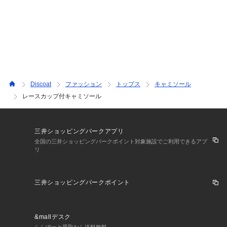
【入荷時期について】
入荷日ごとに販売数量が決まっているため、オンラインでは完
売後に次期納期の数量にて予約販売を行っております。
店舗入荷時期と予約商品のお届け時期が異なる場合がございま
すので、予めご了承ください。
※追加入荷のある商品もございますので、詳しい店舗入荷時期
Discoat
ファッション
トップス
キャミソール
に関しましてはお近くの店舗へお問い合わせください。
レースカップ付キャミソール
※店舗の在庫状況に関しましては、こちらのページに記載され
ている「店舗在庫」から確認にしていただけます。
「在庫あり」の表記でも、お取り置き分などでお客様に販売で
きない場合がございます。
三井ショッピングパークアプリ
※予約商品でも、店舗では追加がない場合もございます。ご了
全国の三井ショッピングパークポイント対象施設でご利用できるアプ
リ
承ください。
※初回予約商品でも配送処理が発生するため、店舗より遅れて
のお届けとなる場合がございます。
三井ショッピングパークポイント
&mallデスク
ららぽーと受取なら送料無料