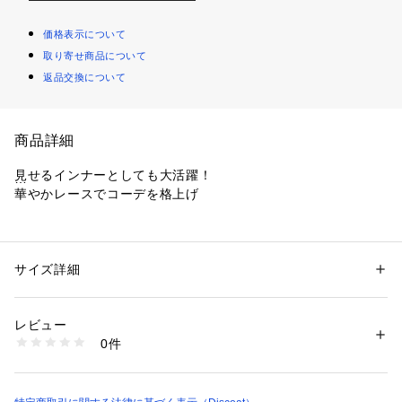
価格表示について
取り寄せ商品について
返品交換について
商品詳細
見せるインナーとしても大活躍！
華やかレースでコーデを格上げ
・全面にあしらった繊細なレースがコーデに華やかさをプラス
♪
・下着のラインを気にせず一枚で着こなせる、安心のカップ付
サイズ詳細
性別：
レディース
き！
カテゴリー：
ファッション
 ＞ 
トップス
 ＞ 
キャミソール
素材：(表地)　表側　ポリエステル　97％
・デコルテラインを美しく演出し肩周りを華奢に見せるダブル
　　　　　　   ポリウレタン　3％
レビュー
ストラップ
　　　   裏側　綿　58％
0件
・胸元をすっきりと見せるスクエアネックがヘルシーな肌見せ
　　　　　　   ポリエステル　39％
　　　　　　   ポリウレタン　3％
に◎
(裏地)　ポリエステル　95％
　　　   ポリウレタン　5％
●スタイリング