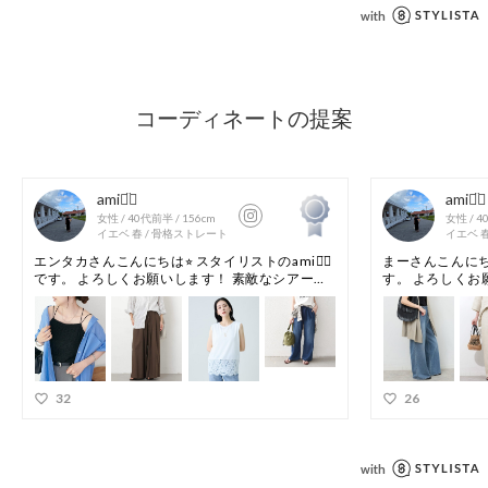
●STAFF着用コメント
153cmスタッフ；程よいフィット感で、身体のラインを拾いす
ぎないのが嬉しいです♪カップ付きで下着を気にせず一枚で着
られるので、これからの季節に大活躍間違いなし◎シャツやカ
ーディガン、ジャケットのインナーとして着回しを楽しみたい
です。
158cmスタッフ：繊細なレース素材が上品で、シンプルなジャ
ケットやシャツのインナーに合わせるだけで華やかな印象にな
ります♪華奢なダブルストラップがデコルテをきれいに見せて
くれるのもポイント！伸縮性のある生地で着心地も抜群です◎
164cmスタッフ：体にフィットしますが、伸縮性があるので窮
屈感なく快適に着用できました◎胸元の開き具合もちょうど良
く、一枚で着ても安心感があります。シアーシャツやワンピー
スのインナーとしてレースをちら見せするコーディネートもお
すすめ♪
【カラー表記について】
システム上の都合により、一部カラー名がサイト表記と異なる
場合がございます。