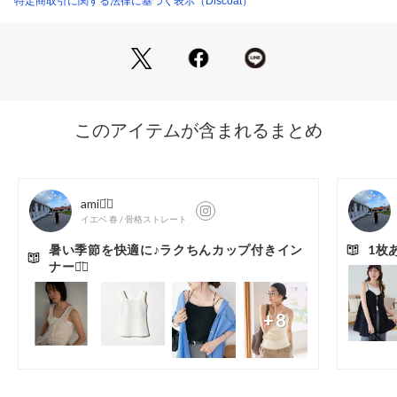
特定商取引に関する法律に基づく表示（Discoat）
・ジャケットなどのインナーとして合わせて上品な抜け感を演
※着用時、洗濯時は必ず取り扱い表示・タグをご確認の上、お取り扱いく
出♪
ださい。
・シャツやブラウスを羽織り、レースの繊細さを活かしたレイ
生産国：中国
商品番号：
5850100005628 
（モール）
ヤードスタイル
DCZ1061406A0002 （ショップ）
・デニムやワイドパンツと合わせれば、きれいめカジュアルに
◎
●おすすめのスタイリングアイテム
?ライトオンスデニムワイドパンツ
?サラモチメタル釦クルーカーディガン
?ライトテックリネン半袖シャツジャケット
＊＊＊＊＊＊＊＊＊＊＊＊＊＊＊＊＊＊＊＊＊＊＊
洗濯方法：手洗い可能
裏地：あり
透け感：なし
伸縮性：あり
光沢感：あり
生地の厚さ：普通
＊＊＊＊＊＊＊＊＊＊＊＊＊＊＊＊＊＊＊＊＊＊＊