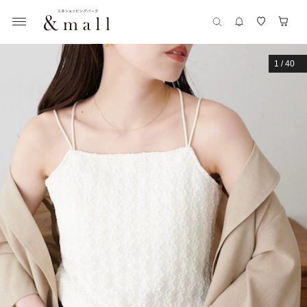
1
/
40