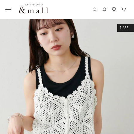
1
/
33