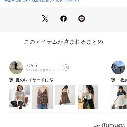
特定商取引に関する法律に基づく表示（Discoat）
商品番号：
5850100005560 
（モール）
DCZ1061305A0027 （ショップ）
●おすすめのスタイリングアイテム
?キレイメ2タックストレッチワイドチノパンツ
?ライトオンスデニムワイドパンツ
?カップ付スクエアタンクトップ
＊＊＊＊＊＊＊＊＊＊＊＊＊＊＊＊＊＊＊＊＊＊＊
洗濯方法：手洗い可（40℃限度）
裏地：なし
透け感：あり
伸縮性：あり
光沢感：なし
生地の厚さ：普通
＊＊＊＊＊＊＊＊＊＊＊＊＊＊＊＊＊＊＊＊＊＊＊
●STAFF着用コメント
153cmスタッフ：身幅はゆったりとしており、リラックス感の
ある着心地です♪アームホールも広めなので、少し厚手のイン
ナーやボリューム袖のブラウスの上にも重ね着しやすいです◎
158cmスタッフ：Tシャツやタンクトップに重ねるのにちょう