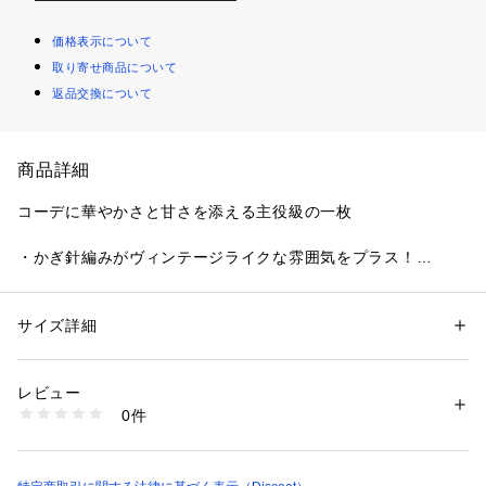
価格表示について
取り寄せ商品について
返品交換について
商品詳細
コーデに華やかさと甘さを添える主役級の一枚
・かぎ針編みがヴィンテージライクな雰囲気をプラス！
・裾にあしらわれた繊細なレースはフェミニンさを高めます♪
・結び目で長さ調節が可能◎
・スタイルアップして見えるコンパクトな着丈
サイズ詳細
性別：
レディース
カテゴリー：
ファッション
 ＞ 
トップス
 ＞ 
ニット・セーター
素材：本体　アクリル：78％
●スタイリング
　　　ポリエステル：22％
レビュー
・Tシャツやタンクトップに重ねるだけで普段のコーデをアッ
0件
プデート
別布部分：コットン：55％
　　　　　ナイロン：45％
・タンクトップとデニムに合わせてフェミニンな雰囲気に♪
・シャツの上にレイヤードするのもおすすめ◎
・ボリューム感のあるボトムスとも相性抜群！
生産国：中国