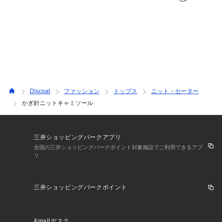
ど良い身幅で、すっきりとした印象で着こなせます♪デニムと
合わせて甘めカジュアルな着こなしがしたいです！
165cmスタッフ：身幅は身体のラインを拾いすぎず、ワイドパ
ンツなどボリュームのあるボトムスと合わせてもバランスが良
いです◎シャツの上に重ねて着たいです♪
【お取り扱いの注意】
※着用時、洗濯時は必ず取り扱い表示・タグをご確認の上、お
Discoat
ファッション
トップス
ニット・セーター
取り扱いください。
かぎ針ニットキャミソール
・手洗い：40℃まで可能
・手洗いは軽く押し洗いをしてください。
三井ショッピングパークアプリ
・濃色製品は色落ちする恐れがありますので他のものと分けて
全国の三井ショッピングパークポイント対象施設でご利用できるアプ
洗い、洗濯後は早めに干してください。
リ
・漂白：不可
・タンブル乾燥：不可
・アイロン：低温120℃まで（アイロンの際は、当て布をして
三井ショッピングパークポイント
軽く当ててください。）
・アイロンの際は、ボタン部分には当てないでください。
・ドライクリーニング：可能
&mallデスク