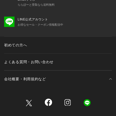
・この製品はデザインの特性上、ベルトやかばんなどによりひ
ららぽーと受取なら送料無料
っかかりやすくなっています。着用の際は、ひっかかりにご注
意ください。
LINE公式アカウント
【カラー表記について】
お得なセール・クーポン情報配信中
システム上の都合により、一部カラー名がサイト表記と異なる
場合がございます。
初めての方へ
【入荷時期について】
入荷日ごとに販売数量が決まっているため、オンラインでは完
売後に次期納期の数量にて予約販売を行っております。
よくある質問・お問い合わせ
店舗入荷時期と予約商品のお届け時期が異なる場合がございま
すので、予めご了承ください。
会社概要・利用規約など
※追加入荷のある商品もございますので、詳しい店舗入荷時期
に関しましてはお近くの店舗へお問い合わせください。
※店舗の在庫状況に関しましては、こちらのページに記載され
三井不動産が展開する商業施設一覧
ている「店舗在庫」から確認にしていただけます。
「在庫あり」の表記でも、お取り置き分などでお客様に販売で
きない場合がございます。
三井不動産が展開する商業施設への出店をご検討の方へ
※予約商品でも、店舗では追加がない場合もございます。ご了