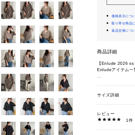
価格表示につ
取り寄せ商品
返品交換につ
商品詳細
【Enlude 2026 ss 
Enludeアイテム
男女兼用で楽しめ
・リネンライクの
サイズ詳細
性別：
レディース
適な着心地に！
カテゴリー：
ファッ
素材：レーヨン 85%
・顔周りをすっき
生産国：中国
レビュー
い抜け感をプラス
商品番号：
58501000
1件
・デザインのアク
DCE2061404A00
ト。
・気になる体型を