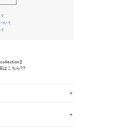
いて
について
いて
collection】
一覧はこちら??
る♪抜け感を作るスキッパーシャツ
さらりとした生地が、汗ばむ季節も快
メンズ
ション
 ＞ 
トップス
 ＞ 
シャツ・ブラウス
　ナイロン 15%
り見せるスキッパーデザインで、程よ
。
05371 
（モール）
セントになる立体的なダブルポケッ
07 （ショップ）
拾わない、リラックス感のあるオーバ