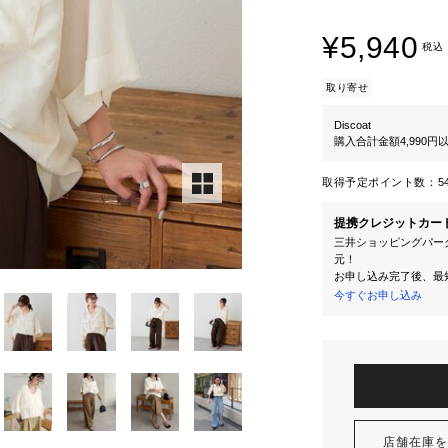
¥5,940
税込
取り寄せ
Discoat
購入合計金額4,990
取得予定ポイント数：
5
提携クレジットカー
三井ショッピングパーク
元！
お申し込み完了後、最
今すぐお申し込み
店舗在庫