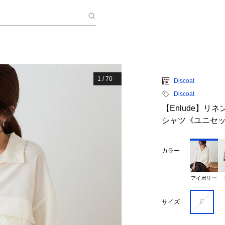
1
/
70
Discoat
Discoat
【Enlude】
シャツ《ユニセ
カラー
アイボリー
F
サイズ