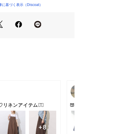
ト。
基づく表示（Discoat）
ろみと落ち感が、カジュアルながらも
サイズなので、兼用でも楽しめます♪
＊＊＊＊＊＊＊＊＊＊＊＊＊＊＊
薄め
＊＊＊＊＊＊＊＊＊＊＊＊＊＊＊
意】
は必ず取り扱い表示・タグをご確認の
ださい。
いて】
により、一部カラー名がサイト表記と
います。