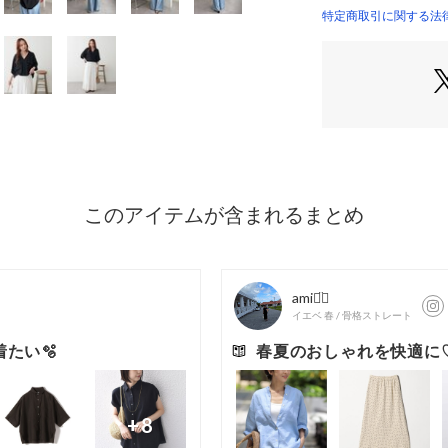
ーサイズシルエッ
特定商取引に関する法律に
・レーヨン混のと
上品な印象に。
・ユニセックスの
＊＊＊＊＊＊＊＊
洗濯方法：-
裏地：なし
透け感：ややあり
伸縮性：なし
光沢感：ややあり
生地の厚さ：やや
＊＊＊＊＊＊＊＊
【お取り扱いの注
※着用時、洗濯時
上、お取り扱いく
【カラー表記につ
システム上の都合
異なる場合がござ