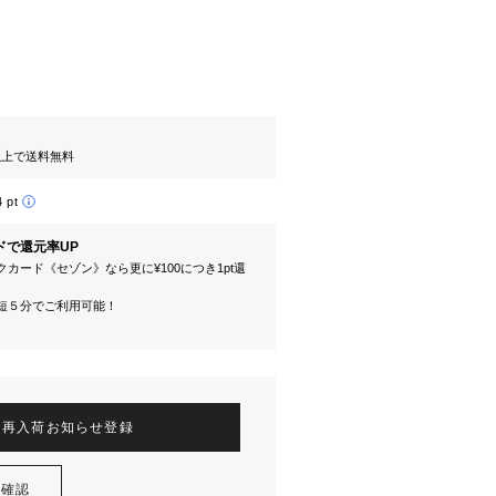
円以上で送料無料
4 pt
ドで還元率UP
カード《セゾン》なら更に¥100につき1pt還
短５分でご利用可能！
再入荷お知らせ登録
を確認