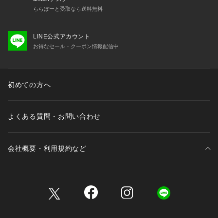
・洗濯の際は、他の物と分けて洗ってください。
ららぽーと受取なら送料無料
・洗濯により若干の縮みが生じる場合があります。
・色落ち、色移りすることがありますので、浸け置き洗いや、
濡れた状態での放置はお避けください。
LINE公式アカウント
・漂白：不可
お得なセール・クーポン情報配信中
・タンブル乾燥：不可
・アイロン：低温120℃まで（アイロンの際は、当て布をして
軽く当ててください。）
・スチームアイロンは浮かしてかけてください。
初めての方へ
・ドライクリーニング：可能
・ウエットクリーニング：不可
・デリケートなレース素材を使用しております。表面の粗い物
よくある質問・お問い合わせ
に擦ったりバックやベルト、
先の鋭い物に引っ掛けますとささくれや糸が浮き易く、切れる
事もあります。お取り扱いには十分にご注意ください。
会社概要・利用規約など
・素材の特性上、ピリング（毛玉）が生じる場合があります。
ピリングができましたら、
引っ張って取らずに小さなハサミで一つ一つ着るか、毛玉取り
三井不動産が展開する商業施設一覧
機を使用して取り除いてください。
【カラー表記について】
三井不動産が展開する商業施設への出店をご検討の方へ
システム上の都合により、一部カラー名がサイト表記と異なる