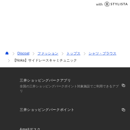
生地の厚さ：薄め
＊＊＊＊＊＊＊＊＊＊＊＊＊＊＊＊＊＊＊＊＊＊＊
●STAFF着用コメント
149cmスタッフ：他のチュニックと違い、サイドにスリットが
入っていることで抜け感が出ます○ワイド系のパンツと合わせ
ても軽やかになるので、低身長としては嬉しいデザインです★
158cmスタッフ：肩紐で長さは調節が可能です！ヒップにやや
Discoat
ファッション
トップス
シャツ・ブラウス
かかるほどの着丈はレイヤードしてもすっきりとした印象に◎
【Noka】サイドレースキャミチュニック
167cmスタッフ：そのままで着るのはもちろんですが、ウエス
トポーチを合わせてメリハリをつけるのもおすすめ♪柔らかな
三井ショッピングパークアプリ
生地なので、ごわつきにくく合わせることができます！
全国の三井ショッピングパークポイント対象施設でご利用できるアプ
リ
【お取り扱いの注意】
※着用時、洗濯時は必ず取り扱い表示・タグをご確認の上、お
取り扱いください。
三井ショッピングパークポイント
・水洗い不可
・洗濯ネットを使用してください。
&mallデスク