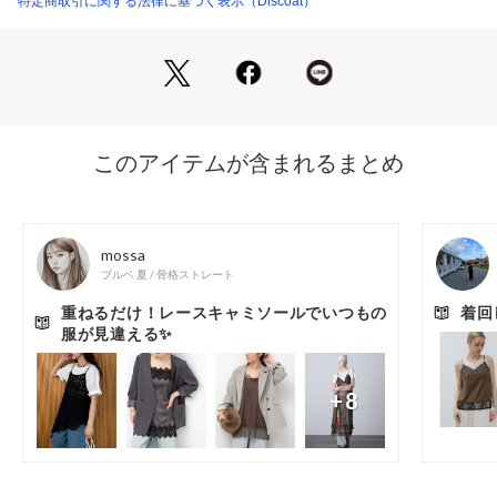
特定商取引に関する法律に基づく表示（Discoat）
ださい。
ム
生産国：中国
商品番号：
5850100005351 
（モール）
●スタイリング
DCN1061304A0004 （ショップ）
・長袖を合わせれば、春も秋も♪タンクトップや半袖をを合わ
せれば夏も着まわせます◎
・サイドにスリットが入っているので、ワイドパンツと合わせ
てもきれいなシルエットに！
・スラックスやジャケットを合わせれば、オフィスコーデとし
ても活躍。
●おすすめのスタイリングアイテム
?ライトオンスデニムワイドパンツ
?-3kg見え！とろみイージーパンツ
?リブスクエアネックタンク
＊＊＊＊＊＊＊＊＊＊＊＊＊＊＊＊＊＊＊＊＊＊＊
洗濯方法：水洗い不可
裏地：なし
透け感：あり
伸縮性：なし
光沢感：あり