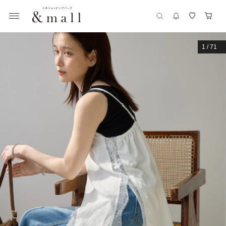
1
/
71