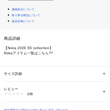
価格表示について
取り寄せ商品について
返品交換について
商品詳細
【Noka 2026 SS collection】
Nokaアイテム一覧はこちら??
抜け感のあるスタイリングに
・サイドにあしらった繊細なレースが華やかなアクセントに
サイズ詳細
性別：
レディース
・ヒップが隠れるチュニック丈で、気になる体型をさりげなく
カテゴリー：
ファッション
 ＞ 
トップス
 ＞ 
シャツ・ブラウス
素材：（本体）レーヨン　70％
カバー
　　　　ナイロン　30％
レビュー
・深いサイドスリットが抜け感を生み、ボトムスとのレイヤー
（レース部分）
0件
ドが楽しめます。
　　　　ナイロン　100％
・落ち感のある素材で広がりすぎず、すっきりとしたシルエッ
水洗い不可（漂白剤不可・タンブル乾燥不可・ドライクリーニング可）
ト
・合わせるインナー次第でロングシーズン着回せる万能アイテ
※着用時、洗濯時は必ず取り扱い表示・タグをご確認の上、お取り扱いく