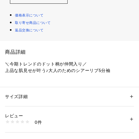
価格表示について
取り寄せ商品について
返品交換について
商品詳細
＼今期トレンドのドット柄が仲間入り／
上品な肌見せが叶う♪大人のためのシアーリブ5分袖
・ほんのりとした透け感が女性らしさを引き立てるシアー素材
・二の腕をさりげなくカバーしてくれる、絶妙な丈感の5分袖
・デコルテを美しく見せる、程よい開きのクルーネックデザイ
サイズ詳細
性別：
レディース
ン
カテゴリー：
ファッション
 ＞ 
トップス
 ＞ 
Tシャツ・カットソー
素材：ポリエステル 100%
・程よく伸縮性があり、快適な着心地に
レビュー
手洗い（漂白剤不可・タンブル乾燥不可・クリーニング可）
0件
※モカ、ブラウン、ネイビーはWEB限定カラーです。
※着用時、洗濯時は必ず取り扱い表示・タグをご確認の上、お取り扱いく
※ホワイト(ドット)は柄の出方に個体差がございます。
ださい。