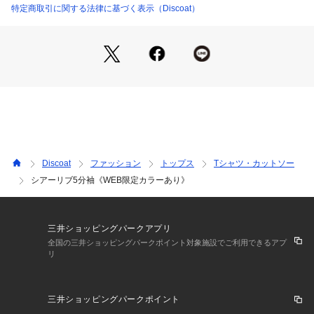
●スタイリング
特定商取引に関する法律に基づく表示（Discoat）
生産国：中国
商品番号：
5850100004785 
（モール）
・ジャケットやカーディガンのインナーとして、オフィスカジ
DCZ1061106A0005 （ショップ）
ュアルにも最適！
・コンパクトなシルエットで、ワイドパンツやフレアスカート
とも相性抜群◎
・キャミワンピースのインナーとしても着回し力抜群♪
・デニムパンツと合わせて王道カジュアルコーデに
＊＊＊＊＊＊＊＊＊＊＊＊＊＊＊＊＊＊＊＊＊＊＊
洗濯方法：手洗い可能
裏地：なし
Discoat
ファッション
トップス
Tシャツ・カットソー
透け感：あり
シアーリブ5分袖《WEB限定カラーあり》
伸縮性：ややあり
光沢感：なし
生地の厚さ：薄い
＊＊＊＊＊＊＊＊＊＊＊＊＊＊＊＊＊＊＊＊＊＊＊
三井ショッピングパークアプリ
全国の三井ショッピングパークポイント対象施設でご利用できるアプ
リ
●STAFF着用コメント
153cmスタッフ：着丈が腰にかかるくらいで、袖は肘が隠れる
長さです。アウトスタイルでワイドパンツと合わせてもバラン
三井ショッピングパークポイント
ス良く着こなせます◎