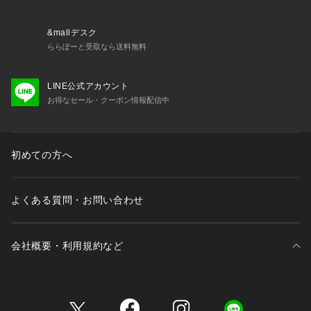
157cmのスタッフ：ジャストウエストで着られるので、程よい
伸縮性もあり、スカートにもパンツにも合わせやすく着回し力
&mallデスク
抜群♪インスタイルもすっきり決まります。
ららぽーと受取なら送料無料
164cmスタッフ：やや短めの丈感になり、ハイウエストのボト
LINE公式アカウント
ムスと合わせることで脚長効果が期待できます♪袖は肘より少
お得なセール・クーポン情報配信中
し上になり、すっきりとした印象で着用いただけます！合わせ
るボトムス次第で様々な着こなしが楽しめる万能トップスです
◎
初めての方へ
【お取り扱いの注意】
※着用時、洗濯時は必ず取り扱い表示・タグをご確認の上、お
取り扱いください。
よくある質問・お問い合わせ
・手洗い：40℃まで可能
・手洗いは短時間で軽く押し洗いをしてください。
会社概要・利用規約など
・洗濯ネットを使用してください。
・洗濯の際は、色落ちすることがありますので、他の物と分け
て単独で洗ってください。
三井不動産が展開する商業施設一覧
・蛍光増白剤入り洗剤を使用しないでください。
・漂白：不可