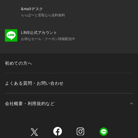
・洗濯ネットを使用してください。
&mallデスク
・手洗いは短時間で軽く押し洗いをしてください。
ららぽーと受取なら送料無料
・洗濯の際は、色落ちすることがありますので、他の物と分け
て単独で洗ってください。
・蛍光増白剤入り洗剤を使用しないでください。
LINE公式アカウント
・漂白：不可
お得なセール・クーポン情報配信中
・タンブル乾燥：不可
・アイロン：低温120℃まで（アイロンの際は、当て布をして
軽く当ててください。）
初めての方へ
・スチームアイロンの使用は避けてください。
・ドライクリーニング：可能
・ウエットクリーニング：可能
・着用中の汗や雨、摩擦により色移りすることがありますの
よくある質問・お問い合わせ
で、白、淡色の物との重ね着は避けてください。
・素材の特性上、洗濯により縮みやねじれ等が生じることがあ
ります。
会社概要・利用規約など
【カラー表記について】
システム上の都合により、一部カラー名がサイト表記と異なる
三井不動産が展開する商業施設一覧
場合がございます。