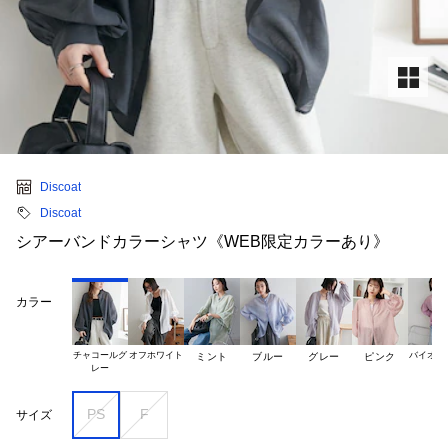
Discoat
Discoat
シアーバンドカラーシャツ《WEB限定カラーあり》
カラー
チャコールグ

オフホワイト
バイオレ
ミント
ブルー
グレー
ピンク
PS
F
サイズ