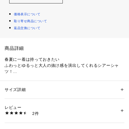
価格表示について
取り寄せ商品について
返品交換について
商品詳細
春夏に一着は持っておきたい
ふわっとゆるっと大人の抜け感を演出してくれるシアーシャ
ツ！
・二の腕周りや腰回りをカバーしてくれるゆったりとしたサイ
ズ感は、リラクシーな着心地の中に安心感をプラス◎
サイズ詳細
性別：
レディース
・普段使いからお出掛けまで幅広いシーンで気軽に取り入れや
カテゴリー：
ファッション
 ＞ 
トップス
 ＞ 
シャツ・ブラウス
素材：再生繊維（セルロース）78%  ナイロン22%
すく、しわになりにくい素材もポイント〇
レビュー
・前を開けてキャミソールやキャミワンピ、Ｔシャツにさらっ
手洗い（漂白剤不可・タンブル乾燥不可・クリーニング可）
2件
と羽織ると抜け感が出ておすすめ♪
※着用時、洗濯時は必ず取り扱い表示・タグをご確認の上、お取り扱いく
ださい。
※ミント・ピンク・モカはWEB限定カラーです。
生産国：カンボジア