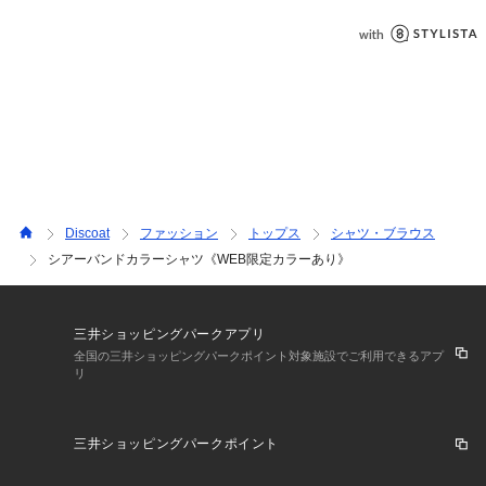
＊＊＊＊＊＊＊＊＊＊＊＊＊＊＊＊＊＊＊＊＊＊＊
●STAFF着用コメント
150cmスタッフ：ヒップがすっぽりと隠れる着丈ですが、透け
感があるので重たく見えにくいです◎元々がしわっぽい素材な
ので、気になりにくくたすき掛けやボトムスにインしても楽し
めます♪
155cmスタッフ：薄手のシャツなので、夏の羽織にぴったり◎
ノーカラーで柔らかな印象になるので、Tシャツやデニムのカ
ジュアルコーデにプラスしたいです。
Discoat
ファッション
トップス
シャツ・ブラウス
シアーバンドカラーシャツ《WEB限定カラーあり》
160cmスタッフ：しっかりとした着丈なので、高身長の方にも
おすすめのブラウス！裾にスリットが入っているので、ワイド
パンツや広がり感のあるスカートと合わせても形が崩れにくい
三井ショッピングパークアプリ
のもポイント♪
全国の三井ショッピングパークポイント対象施設でご利用できるアプ
リ
【お取り扱いの注意】
※着用時、洗濯時は必ず取り扱い表示・タグをご確認の上、お
取り扱いください。
三井ショッピングパークポイント
・手洗い：40℃まで可能