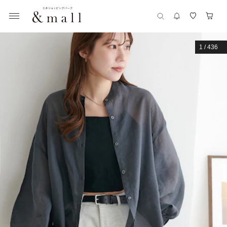
1
/
436