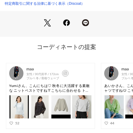
※素材の特性上、色や風合いに個体差がございます。
特定商取引に関する法律に基づく表示（Discoat）
商品番号：
5850100001049 
（モール）
DCZ1041204A0001 （ショップ）
●スタイリング
・ボタンを閉じて一枚着としてはもちろん、羽織としても大活
躍！
・キャミソールやタンクトップと合わせるとヘルシーなコーデ
に◎
・ベストやビスチェとレイヤードしたコーデもおすすめ！
●おすすめのスタイリングアイテム
??とろみイージーパンツ
??USコットンデニムストレートパンツ
??吸水速乾カップ付キャミソール
＊＊＊＊＊＊＊＊＊＊＊＊＊＊＊＊＊＊＊＊＊＊＊
洗濯方法：手洗い可能
裏地：なし
透け感：あり
伸縮性：なし
光沢感：なし
生地の厚さ：薄い