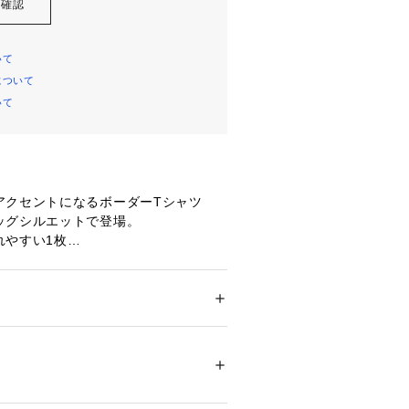
を確認
いて
について
いて
アクセントになるボーダーTシャツ
ッグシルエットで登場。
れやすい1枚
ー柄と、胸元のさりげない刺繍ロゴ。
メンズ
ンの中に、さりげない個性をプラスし
ション
 ＞ 
トップス
 ＞ 
Tシャツ・カットソー
％
100％
るシルエットで、リラックス感のある
03321 
（モール）
13 （ショップ）
ムやチノパンはもちろん、きれいめな