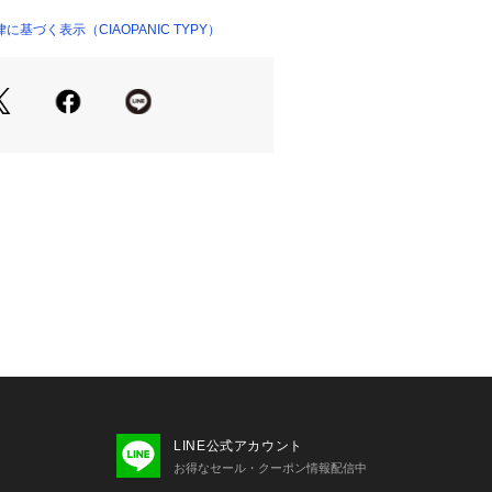
にも合わせやすいので、幅広いコーデ
みいただけます。
基づく表示（CIAOPANIC TYPY）
ちろん、ジャケットやカーディガンの
活躍する、着回し力抜群のTシャツで
ちろん、シャツやライトアウターのイ
躍する万能アイテム。
ンツと合わせたカジュアルスタイルか
カーゴパンツと合わせたラフなストリ
幅広く楽しめます。
度とし、洗濯機で非常に弱い洗濯ができ
110℃を限度にアイロン仕上げがで
LINE公式アカウント
可
お得なセール・クーポン情報配信中