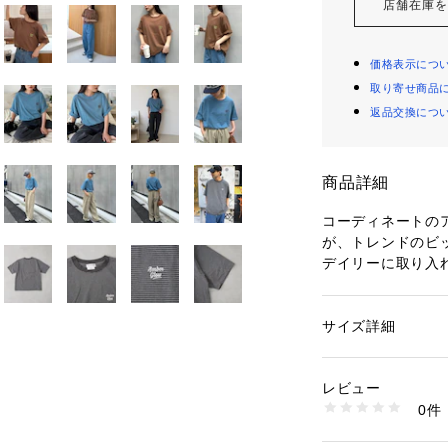
店舗在庫
価格表示につ
取り寄せ商品
返品交換につ
商品詳細
コーディネートの
が、トレンドのビ
デイリーに取り入
■デザイン
繊細なピンボーダ
サイズ詳細
性別：
レディース
シンプルなデザイ
カテゴリー：
ファッ
素材：本体：綿100
ました。
刺繍糸：ポリエステル
レビュー
程よくゆとりのあ
生産国：中国
0件
着心地。
商品番号：
58500000
TYZ2061506A00
カジュアルなデニ