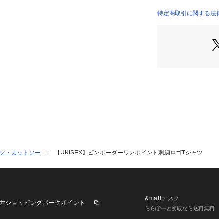
スカートやパンツ
ィネートをお楽し
特定商取引に関する法律に
一枚で着るのはも
インナーとしても
す。
■スタイリング
1枚での着用はも
ンナーとしても活
デニムやワイドパ
ら、
ナイロンパンツや
ートスタイルまで
ャツ・カットソー
【UNISEX】ピンボーダーワンポイント刺繍ロゴTシャツ
■お手入れ方法
洗濯：40℃を限
る
アイロン：底面温度
きる
&mallデスク
井ショッピングパークポイント
タンブル乾燥：不
ららぽーと受取なら送料無料