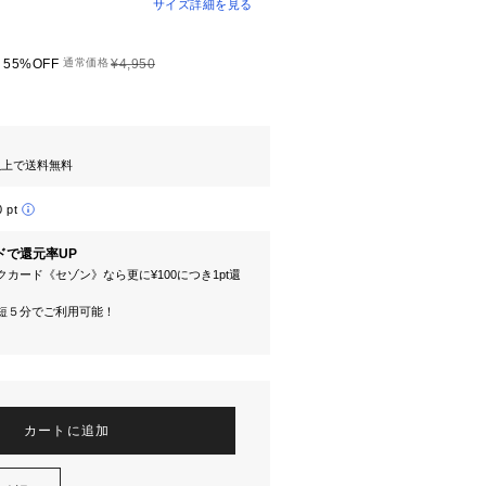
サイズ詳細を見る
55%OFF
通常価格
¥4,950
円以上で送料無料
0 pt
ドで還元率UP
カード《セゾン》なら更に¥100につき1pt還
短５分でご利用可能！
カートに追加