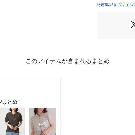
むスタイリングが
特定商取引に関する法律に
ボトムスには、リ
グスカートを合わ
足元は、フラット
感をプラス。
アクセサリーは、
プルながらも存在
■お手入れ方法
洗濯：30℃を限
アイロン：アイロ
タンブル乾燥：タ
・・・・・・・・
透け感：なし
裏地：なし
伸縮性：あり
光沢感：なし
生地の厚さ：普通
・・・・・・・・