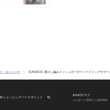
▼気になる商品を
ハートをクリック
す！
※画像の商品はサ
品と若干の仕様が
めご了承の上ご注
※屋外の光や照明
カラー別画像の色
います。詳細画像
ますようお願い致
ャツ・カットソー
【UNISEX】透かし編みメッシュボーダーハーフジップサマー
※独自のタイムセ
差が発生する場合
※実際の店舗在庫
&mallデスク
井ショッピングパークポイント
合わせください。
ららぽーと受取なら送料無料