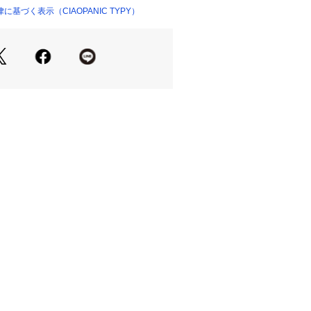
おすすめです。
基づく表示（CIAOPANIC TYPY）
ラックス感のあるワイドパンツやロン
せて、大人の余裕を演出。
サンダルやスリッパサンダルで、抜け
シルバーのバングルやリングで、シン
感のあるスタイリングに決まります。
度とし、洗濯機で弱い洗濯ができる
ン仕上げは禁止
ンブル乾燥禁止
・・・・・・・・・・・・・・
・・・・・・・・・・・・・・