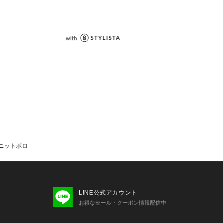
お気に入り登録
して《お気に入り登録》がオススメで
ンプルを使用しております。実際の商
変更になる場合がございますので、予
文くださいますようお願いいたします
の当たり具合で、実際の商品の色味と
味に若干の違いが発生する場合がござ
と併せてご確認の上、ご注文いただき
します。
ニットポロ
ールなどの施策により、実店舗と価格
がございます。
につきましては、各店舗に直接お問い
LINE公式アカウント
お得なセール・クーポン情報配信中