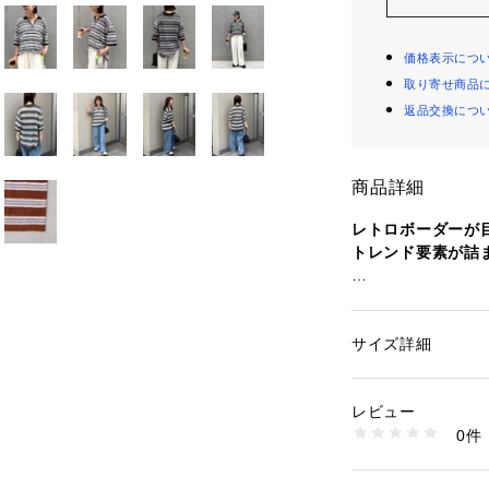
価格表示につ
取り寄せ商品
返品交換につ
商品詳細
レトロボーダーが
トレンド要素が詰
■デザイン
トレンド感のある
ゆったりとした着
サイズ詳細
性別：
レディース
ト。
カテゴリー：
ファッ
素材：ポリエステル1
襟付きのデザイン
生産国：中国
レビュー
与えます。
商品番号：
58500000
0件
TYZ2061505A00
■スタイリング
キャミソールやタ