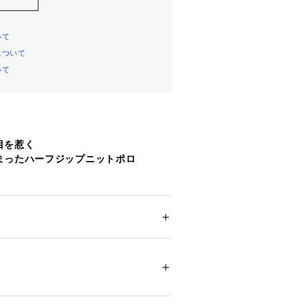
いて
について
いて
目を惹く
まったハーフジップニットポロ
襟付きのハーフジップニット
心地に透かし編みのデザインがポイン
メンズ
ション
 ＞ 
トップス
 ＞ 
Tシャツ・カットソー
00％
が、カジュアルながらも上品な印象を
03318 
（モール）
03 （ショップ）
ンクトップを合わせて、透け感を楽し