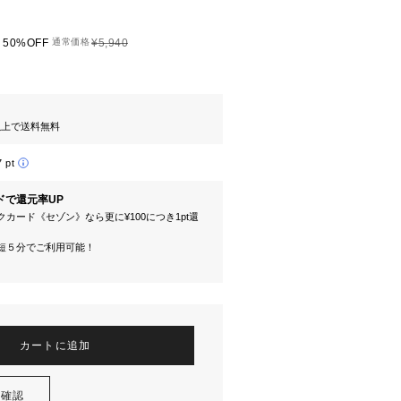
50%OFF
通常価格
¥5,940
円以上で送料無料
7 pt
ドで還元率UP
カード《セゾン》なら更に¥100につき1pt還
短５分でご利用可能！
カートに追加
を確認