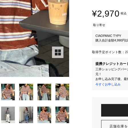
¥2,970
税込
取り寄せ
CIAOPANIC TYPY
購入合計金額4,990
取得予定ポイント数：
2
提携クレジットカー
三井ショッピングパーク
元！
お申し込み完了後、最
今すぐお申し込み
店舗在庫