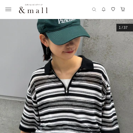
1
/
37