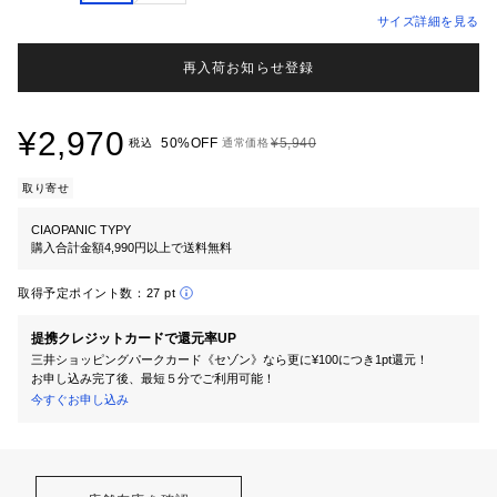
サイズ詳細を見る
再入荷お知らせ登録
¥2,970
50%OFF
¥5,940
税込
通常価格
取り寄せ
CIAOPANIC TYPY
購入合計金額4,990円以上で送料無料
取得予定ポイント数：
27 pt
提携クレジットカードで還元率UP
三井ショッピングパークカード《セゾン》なら更に¥100につき1pt還元！
お申し込み完了後、最短５分でご利用可能！
今すぐお申し込み