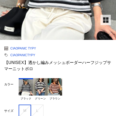
CIAOPANIC TYPY
CIAOPANICTYPY
【UNISEX】透かし編みメッシュボーダーハーフジップサ
マーニットポロ
カラー
ブラック
グリーン
ブラウン
M
L
サイズ