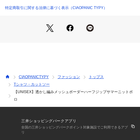
イリングがおすすめです。
ボトムスには、リラックス感のあるワイドパンツやロングスカ
特定商取引に関する法律に基づく表示（CIAOPANIC TYPY）
ートを合わせて、大人の余裕を演出。
足元は、フラットサンダルやスリッパサンダルで、抜け感をプ
ラス。
アクセサリーは、シルバーのバングルやリングで、シンプルな
がらも存在感のあるスタイリングに決まります。
■お手入れ方法
洗濯：30℃を限度とし、洗濯機で弱い洗濯ができる
アイロン：アイロン仕上げは禁止
CIAOPANICTYPY
ファッション
トップス
タンブル乾燥：タンブル乾燥禁止
Tシャツ・カットソー
【UNISEX】透かし編みメッシュボーダーハーフジップサマーニットポ
・・・・・・・・・・・・・・・・・・・・・・
透け感：なし
ロ
裏地：なし
伸縮性：あり
光沢感：なし
三井ショッピングパークアプリ
生地の厚さ：普通
全国の三井ショッピングパークポイント対象施設でご利用できるアプ
・・・・・・・・・・・・・・・・・・・・・・
リ