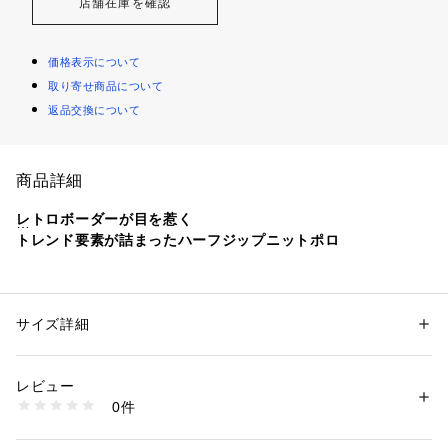
店舗在庫を確認
価格表示について
取り寄せ商品について
返品交換について
商品詳細
レトロボーダーが目を惹く
トレンド要素が詰まったハーフジップニットポロ
■デザイン
トレンド感のある襟付きのハーフジップニット
ゆったりとした着心地に透かし編みのデザインがポイント。
サイズ詳細
性別：
レディース
メンズ
襟付きのデザインが、カジュアルながらも上品な印象を与えま
カテゴリー：
ファッション
 ＞ 
トップス
 ＞ 
Tシャツ・カットソー
素材：ポリエステル100％
す。
生産国：中国
レビュー
商品番号：
5850000003318 
（モール）
0件
■スタイリング
TYZ2061505A0003 （ショップ）
キャミソールやタンクトップを合わせて、透け感を楽しむスタ