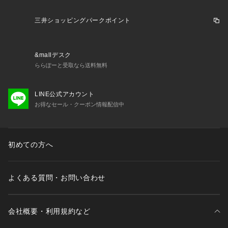
▼気になる商品をお気に入り登録
三井ショッピングパークポイント
ハートをクリックして《お気に入り登録》がオススメです！
※画像の商品はサンプルを使用しております。実際の商品と若
&mallデスク
干の仕様が変更になる場合がございますので、予めご了承の上
ららぽーと受取なら送料無料
ご注文くださいますようお願いいたします
※屋外の光や照明の当たり具合で、実際の商品の色味とカラー
LINE公式アカウント
別画像の色味に若干の違いが発生する場合がございます。詳細
お得なセール・クーポン情報配信中
画像と併せてご確認の上、ご注文いただきますようお願い致し
ます。
初めての方へ
※独自のタイムセールなどの施策により、実店舗と価格差が発
生する場合がございます。
よくある質問・お問い合わせ
※実際の店舗在庫につきましては、各店舗に直接お問い合わせ
ください。
会社概要・利用規約など