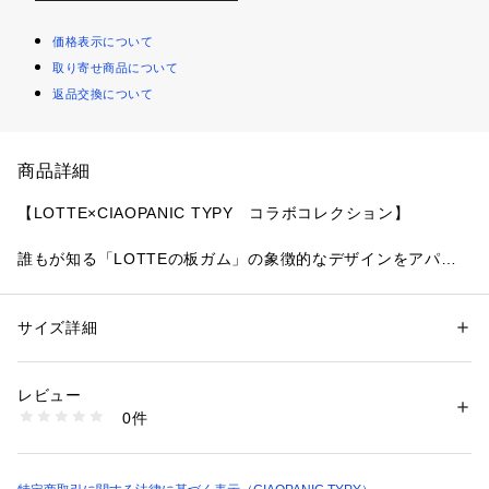
価格表示について
取り寄せ商品について
返品交換について
商品詳細
【LOTTE×CIAOPANIC TYPY　コラボコレクション】
誰もが知る「LOTTEの板ガム」の象徴的なデザインをアパレ
ル・雑貨に落とし込んだLOTTE×TYPYのコラボコレクション
が発売決定!!
サイズ詳細
性別：
レディース
メンズ
COOLに夏を過ごせる【オリジナル冷感】機能を搭載したアイ
カテゴリー：
バッグ
 ＞ 
トートバッグ
素材：綿100％
テムや
生産国：中国
レビュー
「この味好きだったよね」「覚えてる？」と“あの頃”の会話が
商品番号：
5850000003310 
（モール）
0件
自然と弾む、なつかしさあふれるデザインを
TYZ2061412A0004 （ショップ）
現代のトレンド要素と掛け合わせた全11型を展開します。