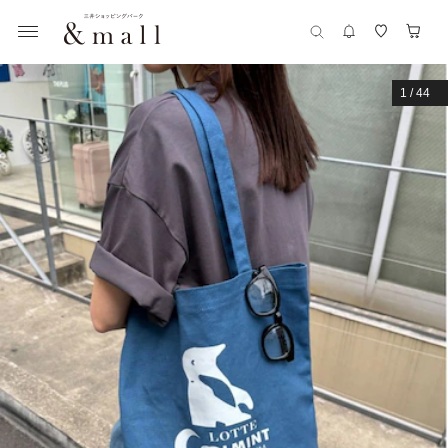
1
/
44