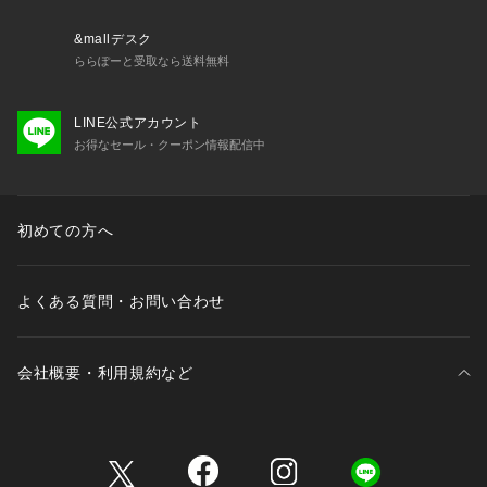
■デザイン
&mallデスク
シンプルなデザインながらも、クールミントガムのペンギンの
ららぽーと受取なら送料無料
ロゴがアクセントに。
A4ファイルや雑誌もすっぽり入る使いやすいサイズ感です。
LINE公式アカウント
カラーはブラック、グレー、ブルーの3色展開。
お得なセール・クーポン情報配信中
普段使いはもちろん、エコバッグとしてもおすすめです。
■お手入れ方法
初めての方へ
洗濯：不可
アイロン：不可
タンブル乾燥：不可
よくある質問・お問い合わせ
※濃色の場合は、濡れた状態や強い摩擦により合成皮革や他の
ものに色移りする恐れがありますので、お取り扱いには十分ご
会社概要・利用規約など
注意下さい。
※濡れた場合は、形を整えて陰干しして下さい。保管方法は出
来るだけ湿気を避けて乾燥状態で保管して下さい。
三井不動産が展開する商業施設一覧
・・・・・・・・・・・・・・・・・・・・・・