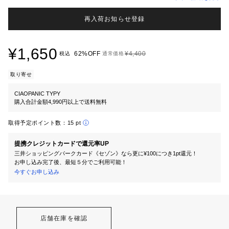
再入荷お知らせ登録
¥1,650
62%OFF
¥4,400
税込
通常価格
取り寄せ
CIAOPANIC TYPY
購入合計金額4,990円以上で送料無料
取得予定ポイント数：
15 pt
提携クレジットカードで還元率UP
三井ショッピングパークカード《セゾン》なら更に¥100につき1pt還元！
お申し込み完了後、最短５分でご利用可能！
今すぐお申し込み
店舗在庫を確認