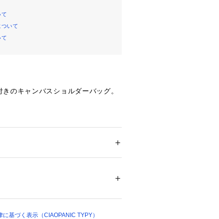
いて
について
いて
付きのキャンバスショルダーバッグ。
プリントされたブランドロゴが、目を
トバッグ。
も洗練された印象を与えます。ショル
メンズ
の2WAY仕様で、様々なシーンに対
 ＞ 
ショルダーバッグ
％
ステル100％
ん、旅行やレジャーにも最適なアイテ
03112 
（モール）
02 （ショップ）
ムやTシャツとの相性はもちろん、ワ
基づく表示（CIAOPANIC TYPY）