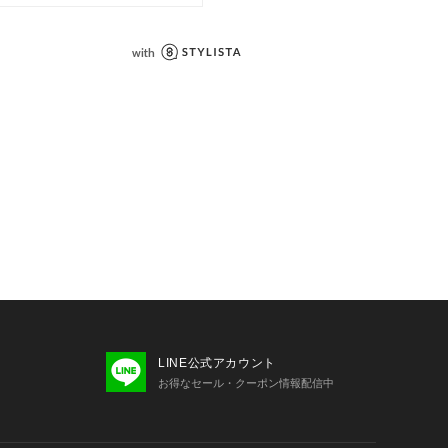
ンプルを使用しております。実際の商
変更になる場合がございますので、予
文くださいますようお願いいたします
の当たり具合で、実際の商品の色味と
味に若干の違いが発生する場合がござ
と併せてご確認の上、ご注文いただき
します。
ールなどの施策により、実店舗と価格
がございます。
につきましては、各店舗に直接お問い
LINE公式アカウント
お得なセール・クーポン情報配信中