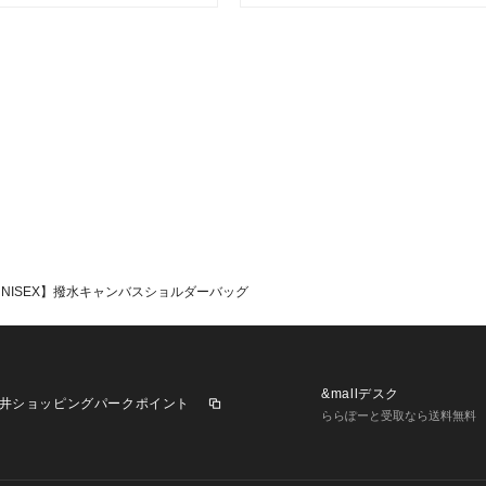
※画像の商品はサ
品と若干の仕様が
めご了承の上ご注
※屋外の光や照明
カラー別画像の色
います。詳細画像
ますようお願い致
※独自のタイムセ
差が発生する場合
※実際の店舗在庫
UNISEX】撥水キャンバスショルダーバッグ
合わせください。
&mallデスク
井ショッピングパークポイント
ららぽーと受取なら送料無料