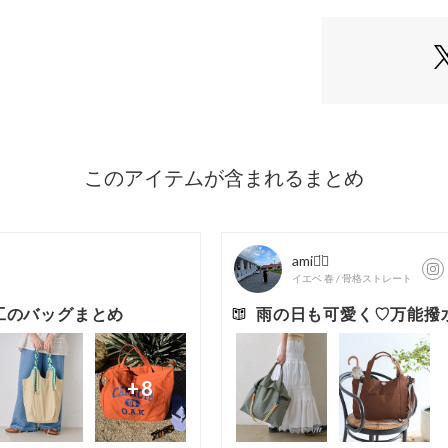
ンピースやスカー
相性。
スニーカーやサン
やパンプスを合わ
わせられます。
シンプルなコーデ
感を演出できます
・・・・・・・・
透け感：なし
裏地：なし
伸縮性：なし
光沢感：なし
生地の厚さ：なし
・・・・・・・・
▼気になる商品を
ハートをクリック
す！