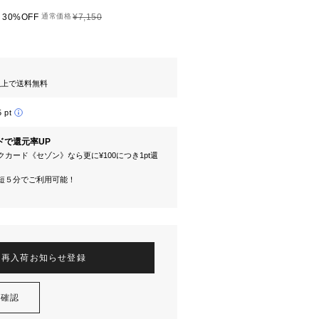
30%OFF
通常価格
¥7,150
円以上で送料無料
5 pt
ドで還元率UP
カード《セゾン》なら更に¥100につき1pt還
短５分でご利用可能！
再入荷お知らせ登録
を確認