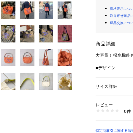
価格表示につ
取り寄せ商品
返品交換につ
商品詳細
大容量！撥水機能
■デザイン
フロントに大胆に
引くデザイントー
カジュアルながら
サイズ詳細
性別：
レディース
ダーストラップ付き
カテゴリー：
バッグ
素材：本体：綿100
応可能。
ショルダー裏：ポリエ
レビュー
普段使いはもちろ
生産国：中国
0件
ムです。
商品番号：
58500000
TYZ2061312A00
■スタイリング
カジュアルなデニ
特定商取引に関する法律に