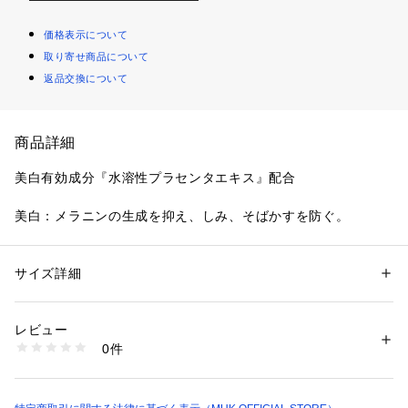
価格表示について
取り寄せ商品について
返品交換について
商品詳細
美白有効成分『水溶性プラセンタエキス』配合
美白：メラニンの生成を抑え、しみ、そばかすを防ぐ。
※医薬部外品  ・オリジナルナノ化セラミド配合で、角層のす
みずみまで満たされるような「もっちり感」でハリ肌へ。
サイズ詳細
性別：
レディース
メンズ
カテゴリー：
コスメ・ビューティー
 ＞ 
スキンケア
 ＞ 
美容液
素材：有効成分：水溶性プラセンタエキス、グリチルリチン酸２Ｋ

・3種のコラーゲン配合で肌にハリと潤いを与えます。
■その他の成分：濃グリセリン、ＢＧ、トリメチルグリシン、ステアロイ
レビュー
ルフィトスフィンゴシン、加水分解コラーゲン末、アセチル化ヒアルロン
0件
・3種のヒアルロン酸配合で肌に潤いを与えます。
酸ナトリウム、ヒアルロン酸Ｎａ-２、加水分解ヒアルロン酸、アセロラ
エキス、レモングラス抽出液、水溶性コラーゲン液-４、サクシニルアテ
・3種のヒアルロン酸＋3種のコラーゲンが角質層のすみずみま
ロコラーゲン液、カッコンエキス、アロエエキス-２、クロレラエキス、
で浸透します。
ヒドロキシエチルセルロース、カルボキシビニルポリマー、フェノキシエ
タノール、メチルパラベン、グリコシルトレハロース・水添デンプン分解