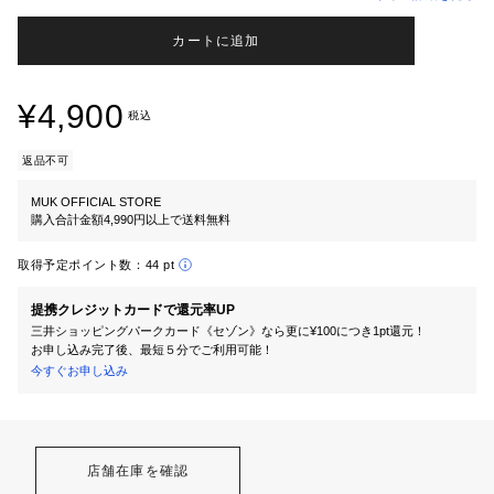
カートに追加
¥4,900
税込
返品不可
MUK OFFICIAL STORE
購入合計金額4,990円以上で送料無料
取得予定ポイント数：
44 pt
提携クレジットカードで還元率UP
三井ショッピングパークカード《セゾン》なら更に¥100につき1pt還元！
お申し込み完了後、最短５分でご利用可能！
今すぐお申し込み
店舗在庫を確認