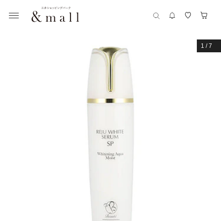
1
/
7