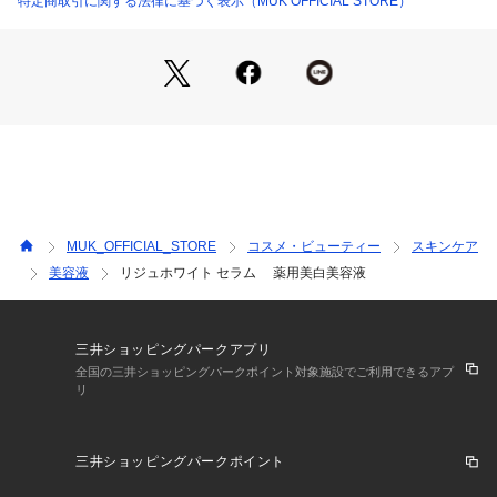
特定商取引に関する法律に基づく表示（MUK OFFICIAL STORE）
物混合溶液、ジイソステアリン酸ポリグリセリル、POE（６０）水添ヒマ
・エステサロンで使用されている薬用美白美容液です。
シ油、エチルヘキサン酸セチル、水添大豆リン脂質、水酸化Ｋ、スフィン
美白：メラニンの生成を抑え、しみ、そばかすを防ぐ。【効能
ゴ糖脂質、天然ビタミンＥ、ラウロイルグルタミン酸ジ（フィトステリ
効果】 肌あれ・あれ性。あせも・しもやけ・ひび・あかぎ
ル・オクチルドデシル）
生産国：日本
れ・にきびを防ぐ。油性肌、かみそりまけを防ぐ。メラニンの
商品番号：
5840000000007 
（モール）
生成を抑え、しみ、そばかすを防ぐ。日やけ、雪やけ後のほて
RWS （ショップ）
りを防ぐ。肌をひきしめる。肌を清浄にする。肌を整える。
 皮膚をすこやかに保つ。皮膚にうるおいを与える。皮膚を保
護する。皮膚の乾燥を防ぐ。
MUK_OFFICIAL_STORE
コスメ・ビューティー
スキンケア
美容液
リジュホワイト セラム 薬用美白美容液
三井ショッピングパークアプリ
全国の三井ショッピングパークポイント対象施設でご利用できるアプ
リ
三井ショッピングパークポイント