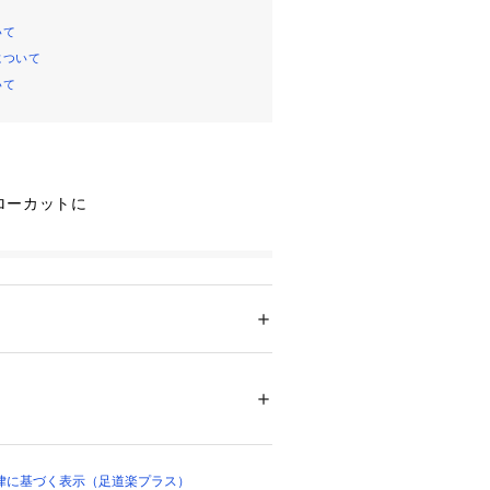
いて
について
いて
ローカットに
メンズ
ズ
 ＞ 
ブーツ
00011 
（モール）
）
律に基づく表示（足道楽プラス）