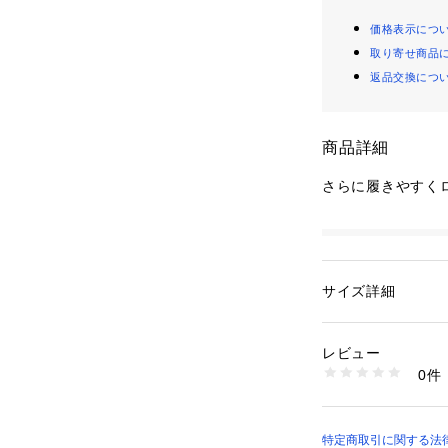
価格表示につ
取り寄せ商品
返品交換につ
商品詳細
さらに履きやすく
性別：
レディース
カテゴリー：
シュー
サイズ詳細
商品番号：
58300000
BS2039 （ショップ
レビュー
0件
特定商取引に関する法