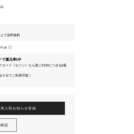
税込
円以上で送料無料
50 pt
ドで還元率UP
カード《セゾン》なら更に¥100につき1pt還
短５分でご利用可能！
再入荷お知らせ登録
を確認