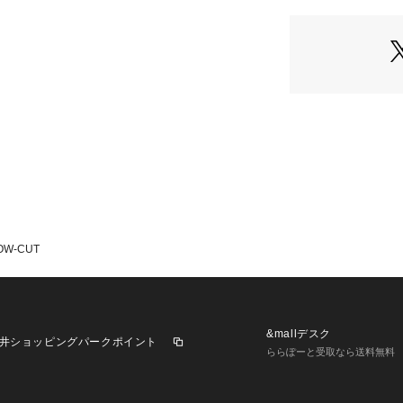
LOW-CUT
&mallデスク
井ショッピングパークポイント
ららぽーと受取なら送料無料