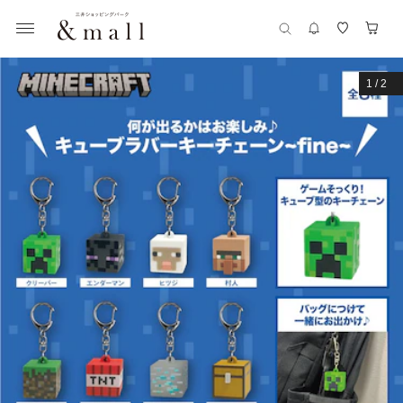
1
/
2