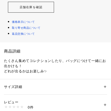
店舗在庫を確認
価格表示について
取り寄せ商品について
返品交換について
商品詳細
たくさん集めてコレクションしたり、バッグにつけて一緒にお
出かけも！

どれが出るかはお楽しみ✨
サイズ詳細
性別：
レディース
メンズ
キッズ・ベビー
カテゴリー：
生活雑貨
 ＞ 
雑貨・花
 ＞ 
おもちゃ・人形
レビュー
商品番号：
5740000000384 
（モール）
0件
10371 （ショップ）