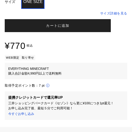
ONE SIZE
サイズ
サイズ詳細を見る
カートに追加
¥770
税込
WEB限定
取り寄せ
EVERYTHING MINECRAFT
購入合計金額4,990円以上で送料無料
取得予定ポイント数：
7 pt
提携クレジットカードで還元率UP
三井ショッピングパークカード《セゾン》なら更に¥100につき1pt還元！
お申し込み完了後、最短５分でご利用可能！
今すぐお申し込み