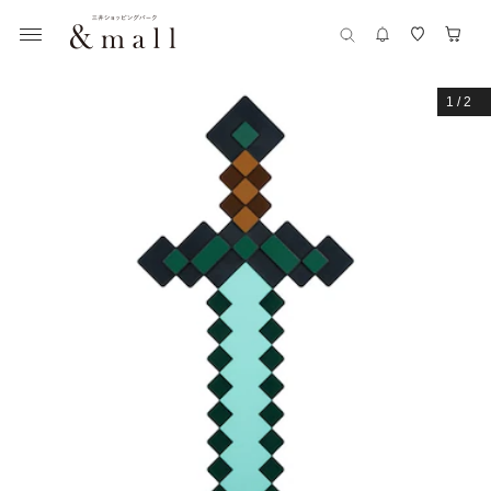
1
/
2