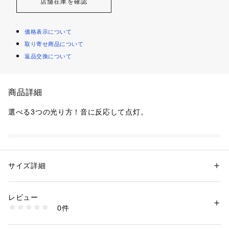
店舗在庫を確認
価格表示について
取り寄せ商品について
返品交換について
商品詳細
選べる3つの光り方！音に反応して点灯。
性別：
レディース
メンズ
キッズ・ベビー
カテゴリー：
生活雑貨
 ＞ 
家電
 ＞ 
その他家電
サイズ詳細
生産国：中国
商品番号：
5740000000329 
（モール）
10320 （ショップ）
レビュー
0件