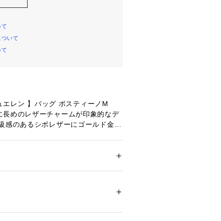
いて
について
いて
シュエレン 】バッグ ポスティーノM
に長めのレザーチャームが印象的なデ
高級感のあるシボレザーにゴールド金具
くれます。
かりあるので収納力はもちろん、外側
ーポケット付きで機能面も充実です。
メンズ
めてショルダーバッグとしても楽しめ
 ＞ 
トートバッグ
裏地：綿・ポリエステル
を外側にしてよりシンプルなデザイン
ことも可能です
00344 
（モール）
店です。
（ショップ）