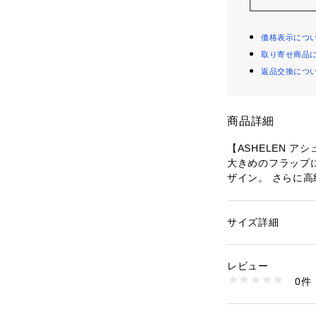
価格表示につ
取り寄せ商品
返品交換につ
商品詳細
【ASHELEN ア
大きめのフラップ
ザイン。 さらに
が華やかに見せて
また、マチもしっ
と内側にファスナ
サイズ詳細
性別：
レディース
付属のベルトを留
カテゴリー：
バッグ
素材：表地：牛革 
ますが、ハンドル
生産国：イタリア
レビュー
でお持ちいただく
商品番号：
56500000
0件
※当店は正規販売
124-4045-1250 