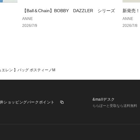
【Ball＆Chain】BOBBY DAZZLER シリーズ
新発売！！
ANNE
ANNE
2026/7/9
2026/7/8
アシュエレン 】バッグ ポスティーノM
&mallデスク
井ショッピングパークポイント
ららぽーと受取なら送料無料