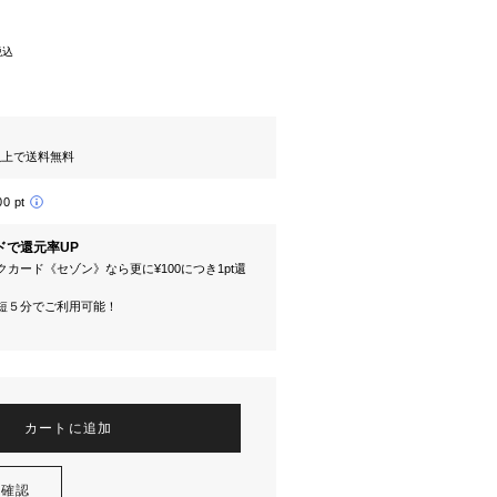
税込
円以上で送料無料
00 pt
ドで還元率UP
カード《セゾン》なら更に¥100につき1pt還
短５分でご利用可能！
カートに追加
を確認