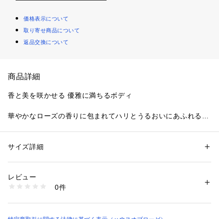
価格表示について
取り寄せ商品について
返品交換について
商品詳細
香と美を咲かせる 優雅に満ちるボディ
華やかなローズの香りに包まれてハリとうるおいにあふれる美
しいお肌へ。
「ジュビリー・セレブレーション(R)」は、“究極のローズ”と言
われるイングリッシュ・ローズの中でも特に香り高い品種のひ
サイズ詳細
性別：
レディース
メンズ
とつです。
カテゴリー：
コスメ・ビューティー
 ＞ 
ボディケア
 ＞ 
ボディ保湿
咲きたての爽やかさ、みずみずしい甘さのある華やかな香りを
レビュー
フレグランスに仕立てました。
商品番号：
5630000000149 
（モール）
0件
ローズ由来の美容成分を始め、たっぷり配合された美容成分が
43998 （ショップ）
ハリと弾力に満ちた艶やかなボディに導きます。
特別な日のために贈る至福のバスボディケアシリーズです。