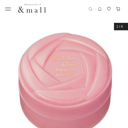
1
/
4