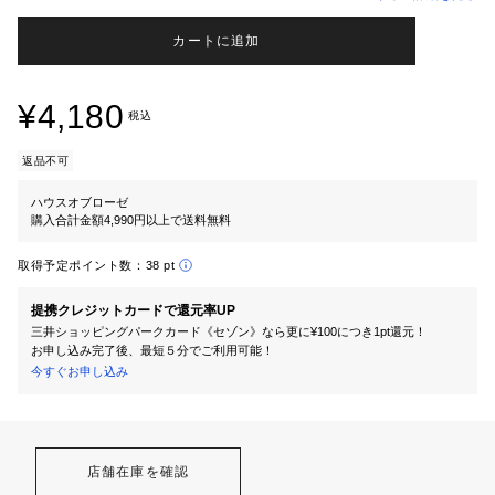
カートに追加
¥4,180
税込
返品不可
ハウスオブローゼ
購入合計金額4,990円以上で送料無料
取得予定ポイント数：
38 pt
提携クレジットカードで還元率UP
三井ショッピングパークカード《セゾン》なら更に¥100につき1pt還元！
お申し込み完了後、最短５分でご利用可能！
今すぐお申し込み
店舗在庫を確認