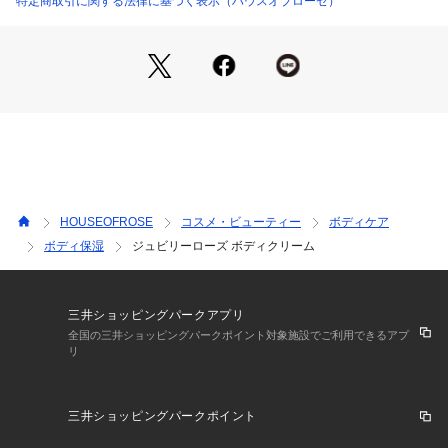
特定商取引に関する法律に基づく表示（ハウスオブローゼ）
なめらかな感触で、お肌に吸い込まれるようにすっとなじむボ
ディクリームです。 
オイルリッチでやわらかく、ハリのあるしなやかなお肌に導き
ます。べたつかず、肌の内側（角層まで）はしっとりとしたう
るおいに包まれます。 優雅で繊細なラグジュアリーローズの
香り。
※無鉱物油・パラベンフリー・アルコール(エタノール)フリー
 （ピンク色はビタミンB12の色です）
HOUSEOFROSE
コスメ・ビューティー
ボディケア
使い方：適量を手にとり、お肌になじませてください。
ボディ保湿
ジュビリーローズ ボディクリーム
三井ショッピングパークアプリ
全国の三井ショッピングパークポイント対象施設でご利用できるアプ
リ
三井ショッピングパークポイント