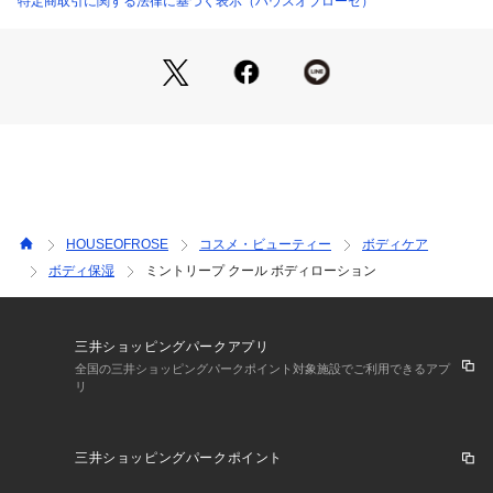
特定商取引に関する法律に基づく表示（ハウスオブローゼ）
た9種の天然精油をブレンド。清々しくすっきりシャープに香
ります。
※無香料（天然精油の香り）・無着色・無鉱物油・パラベンフ
リー
使い方：適量を手にとり、お肌になじませてください。
HOUSEOFROSE
コスメ・ビューティー
ボディケア
ボディ保湿
ミントリープ クール ボディローション
三井ショッピングパークアプリ
全国の三井ショッピングパークポイント対象施設でご利用できるアプ
リ
三井ショッピングパークポイント