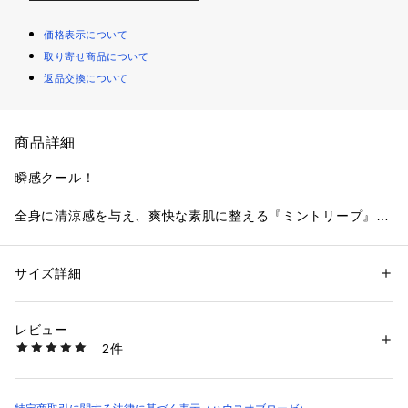
価格表示について
取り寄せ商品について
返品交換について
商品詳細
瞬感クール！
全身に清涼感を与え、爽快な素肌に整える『ミントリープ』シ
リーズ。
汗やべたつきが気になるお肌をひきしめ、速攻×じんわりの時
間差クール効果によりすっきりとした爽快感が続きます。
サイズ詳細
性別：
レディース
メンズ
今年の夏は、ひんやりミントでリフレッシュ！
カテゴリー：
コスメ・ビューティー
 ＞ 
ボディケア
 ＞ 
ボディ保湿
レビュー
べたつきが気になるお肌をひきしめるボディローションです。
商品番号：
5630000000015 
（モール）
2件
みずみずしいテクスチャーで、すっとなじみます。お肌の表面
41442 （ショップ）
はさらさら、内側(角層まで)はしっとりとした使用感です。 ク
ール感がボディ全体に広がり、爽快感が持続します。 清涼感
あるミントやバジルなど青みを感じるハーブに、レモンを加え