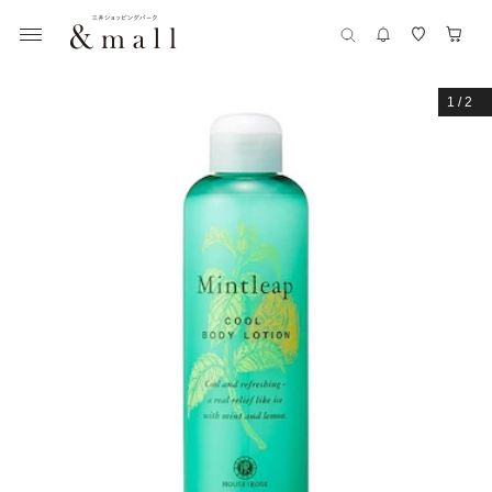
1
/
2