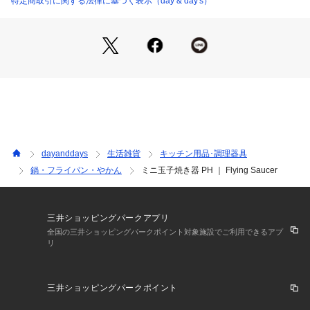
特定商取引に関する法律に基づく表示（day & day's）
dayanddays
生活雑貨
キッチン用品･調理器具
鍋・フライパン・やかん
ミニ玉子焼き器 PH ｜ Flying Saucer
三井ショッピングパークアプリ
全国の三井ショッピングパークポイント対象施設でご利用できるアプ
リ
三井ショッピングパークポイント