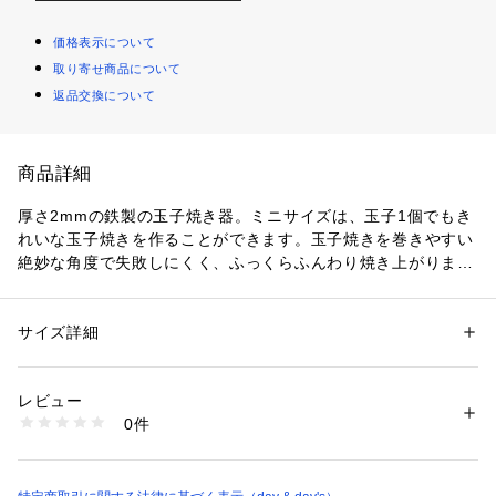
価格表示について
取り寄せ商品について
返品交換について
商品詳細
厚さ2mmの鉄製の玉子焼き器。ミニサイズは、玉子1個でもき
れいな玉子焼きを作ることができます。玉子焼きを巻きやすい
絶妙な角度で失敗しにくく、ふっくらふんわり焼き上がりま
す。表面に施された凸凹のエンボス加工により、油なじみがよ
く食材がこびりつきにくいので安心してお使いいただけます。
お弁当や朝食など少量のおかずを作る際にも活躍します。重
サイズ詳細
性別：
レディース
メンズ
量：510g、食洗機不可
カテゴリー：
生活雑貨
 ＞ 
キッチン用品･調理器具
 ＞ 
鍋・フライパン・や
かん
素材：本体：鉄（透明シリコーン樹脂塗装）　ハンドル：フェノール樹
レビュー
脂　ハンドル取付金具：アルミ
0件
生産国：日本製
商品番号：
5200000000746 
（モール）
XES49592 （ショップ）