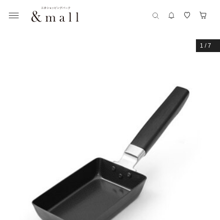
1
/
7