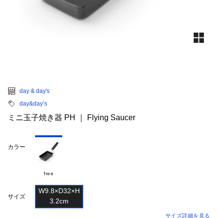
day & day's
day&day’s
ミニ玉子焼き器 PH ｜ Flying Saucer
カラー
free
W9.8×D32×H

サイズ
サイズ詳細を見る