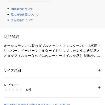
価格表示について
取り寄せ商品について
返品交換について
商品詳細
オールステンレス製のダブルメッシュフィルターの1～4杯用ド
リッパー。ペーパーフィルターでドリップしたような透明感と
メタルフィルターならではのコーヒーオイルを感じる味わいを
お愉しみいただけます。
サイズ詳細
性別：
レディース
メンズ
カテゴリー：
生活雑貨
 ＞ 
キッチン用品･調理器具
 ＞ 
その他キッチン用
品・キッチン雑貨
素材：ドリッパー：ステンレス
レビュー
0件
商品番号：
5200000000618 
（モール）
7BDMD02HSV （ショップ）