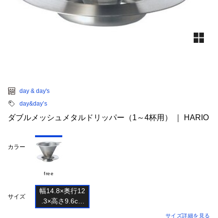
day & day's
day&day’s
ダブルメッシュメタルドリッパー（1～4杯用） ｜ HARIO
カラー
free
幅14.8×奥行12

サイズ
.3×高さ9.6cm

サイズ詳細を見る