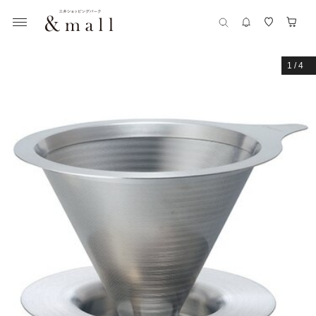
1
/
4