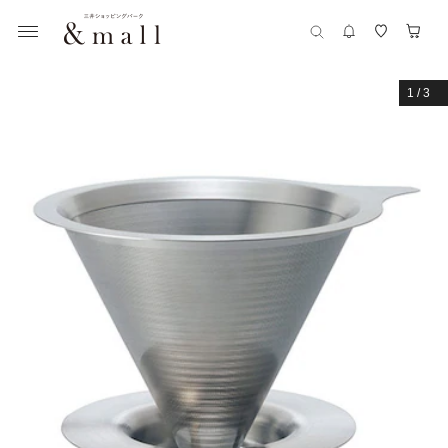
1
/
3