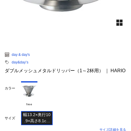
day & day's
day&day’s
ダブルメッシュメタルドリッパー（1～2杯用） ｜ HARIO
カラー
free
幅13.2×奥行10

サイズ
.9×高さ8.1cm

サイズ詳細を見る