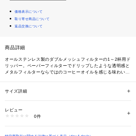
価格表示について
取り寄せ商品について
返品交換について
商品詳細
オールステンレス製のダブルメッシュフィルターの1～2杯用ド
リッパー。ペーパーフィルターでドリップしたような透明感と
メタルフィルターならではのコーヒーオイルを感じる味わいを
お愉しみいただけます。
サイズ詳細
性別：
レディース
メンズ
カテゴリー：
生活雑貨
 ＞ 
キッチン用品･調理器具
 ＞ 
その他キッチン用
品・キッチン雑貨
素材：ドリッパー：ステンレス
レビュー
0件
商品番号：
5200000000617 
（モール）
7BDMD01HSV （ショップ）