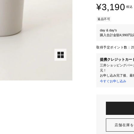
¥3,190
税込
返品不可
day & day's
購入合計金額4,990
取得予定ポイント数：
2
提携クレジットカー
三井ショッピングパーク
元！
お申し込み完了後、最
今すぐお申し込み
店舗在庫