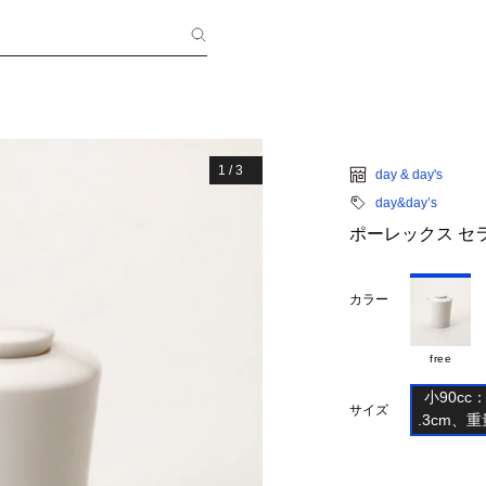
1
/
3
day & day's
day&day’s
ポーレックス セ
カラー
free
小90cc：
サイズ
.3cm、重