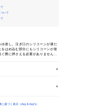
いて
について
いて
うゆ差し。注ぎ口のシリコーンが液だ
たをはめ込む部分にもシリコーンが使
注ぐ際に押さえる必要がありません。
メンズ
貨
 ＞ 
キッチン用品･調理器具
 ＞ 
その他キッ
雑貨
シリコーン
00541 
（モール）
プ）
づく表示（day & day's）