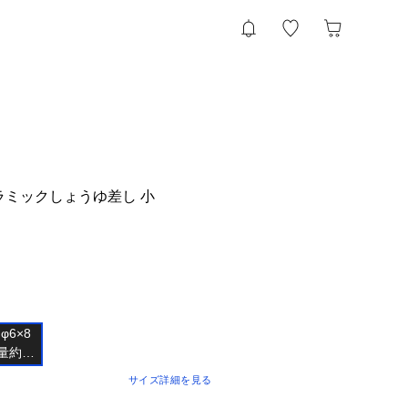
ラミックしょうゆ差し 小
φ6×8

量約17

サイズ詳細を見る