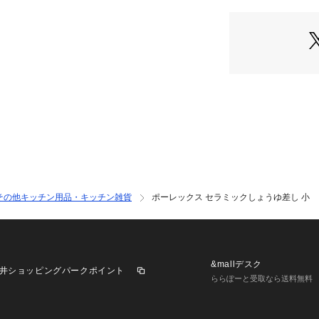
その他キッチン用品・キッチン雑貨
ポーレックス セラミックしょうゆ差し 小
&mallデスク
井ショッピングパークポイント
ららぽーと受取なら送料無料