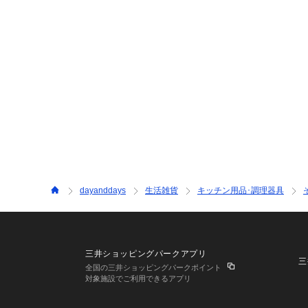
dayanddays
生活雑貨
キッチン用品･調理器具
三井ショッピングパークアプリ
三
全国の三井ショッピングパークポイント
対象施設でご利用できるアプリ