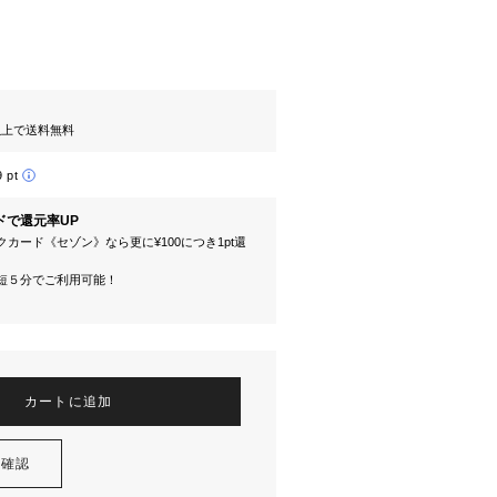
円以上で送料無料
9 pt
ドで還元率UP
カード《セゾン》なら更に¥100につき1pt還
短５分でご利用可能！
カートに追加
を確認