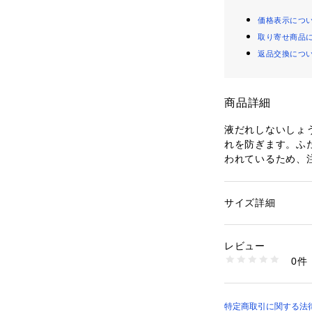
価格表示につ
取り寄せ商品
返品交換につ
商品詳細
液だれしないしょ
れを防ぎます。ふ
われているため、
食洗機可
サイズ詳細
性別：
レディース
カテゴリー：
生活雑
チン用品・キッチン
素材：セラミック、
レビュー
生産国：日本製
0件
商品番号：
52000000
23R41121 （ショッ
特定商取引に関する法律に基