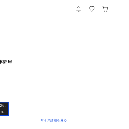
事問屋
6.

cm　

サイズ詳細を見る