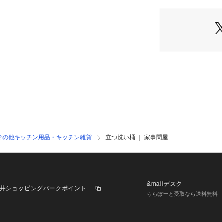
その他キッチン用品・キッチン雑貨
立つ洗い桶 ｜ 家事問屋
&mallデスク
井ショッピングパークポイント
ららぽーと受取なら送料無料