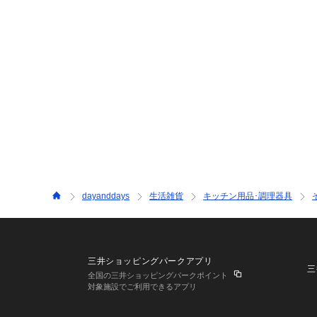
dayanddays
生活雑貨
キッチン用品･調理器具
三井ショッピングパークアプリ
三
全国の三井ショッピングパークポイント
対象施設でご利用できるアプリ