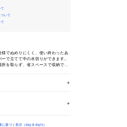
いて
について
いて
仕様でぬめりにくく、使い終わったあ
バーで立てて中の水切りができます。
場所を取らず、省スペースで収納でき
シンク内の水の流れを妨げることなく
す。重曹と弱酸性・弱アルカリ性のク
に使用可能（1～2時間程度）、塩素系
メンズ
造時にできる細かなキズや凹凸などが
貨
 ＞ 
キッチン用品･調理器具
 ＞ 
その他キッ
雑貨
りますが、製造工程上のものです。あ
さい。容量：7.6L、食洗機可
ス
00536 
（モール）
ップ）
づく表示（day & day's）