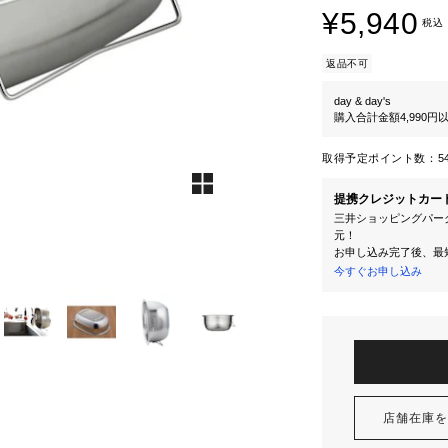
¥5,940
税込
返品不可
day & day's
購入合計金額4,990
取得予定ポイント数：
5
提携クレジットカー
三井ショッピングパーク
元！
お申し込み完了後、最
今すぐお申し込み
店舗在庫