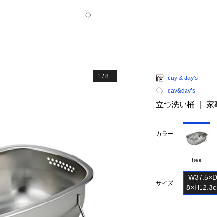
1
/
8
day & day's
day&day’s
立つ洗い桶 ｜ 家
カラー
free
W37.5×D2
サイズ
8×H12.3