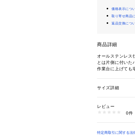
価格表示につ
取り寄せ商品
返品交換につ
商品詳細
オールステンレス
とは片側に付いた
作業台に上げても
ます。底足付きで
お使いいただけま
エン酸のつけ置き
サイズ詳細
性別：
レディース
洗剤使用不可。製
カテゴリー：
生活雑
チン用品・キッチン
みられる場合があ
タグ：
キッチン
レビュー
らかじめご了承くだ
素材：18-8ステンレ
0件
生産国：日本製
商品番号：
52000000
22C36497 （ショ
特定商取引に関する法律に基