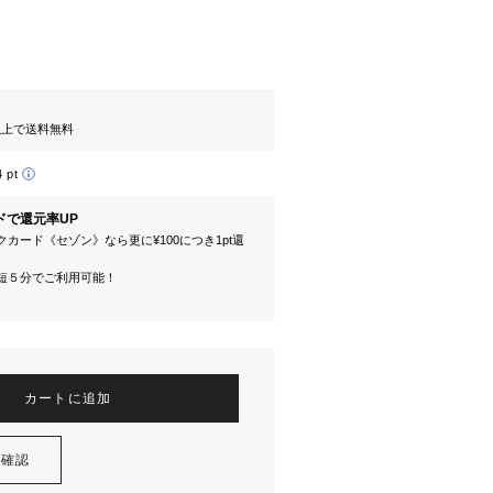
円以上で送料無料
4 pt
ドで還元率UP
カード《セゾン》なら更に¥100につき1pt還
短５分でご利用可能！
カートに追加
を確認