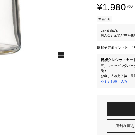
¥1,980
税込
返品不可
day & day's
購入合計金額4,990
取得予定ポイント数：
1
提携クレジットカー
三井ショッピングパーク
元！
お申し込み完了後、最
今すぐお申し込み
店舗在庫