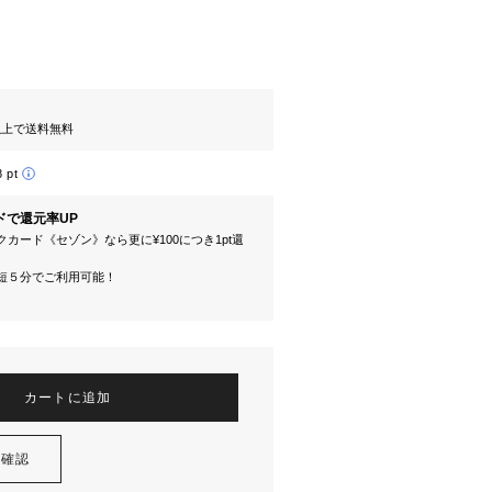
円以上で送料無料
8 pt
ドで還元率UP
カード《セゾン》なら更に¥100につき1pt還
短５分でご利用可能！
カートに追加
を確認