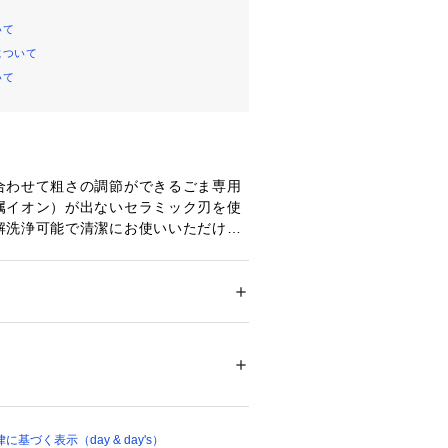
いて
について
いて
合わせて粗さの調節ができるごま専用
属イオン）が出ないセラミック刃を使
解洗浄可能で清潔にお使いいただけま
メンズ
貨
 ＞ 
キッチン用品･調理器具
 ＞ 
その他キッ
雑貨
ク磁器、本体：ガラス、ABS樹脂、粗さ調節
ル、バネ：SUS304、フタ：ポリプロピレ
00524 
（モール）
 （ショップ）
づく表示（day & day's）