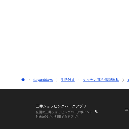
dayanddays
生活雑貨
キッチン用品･調理器具
三井ショッピングパークアプリ
三
全国の三井ショッピングパークポイント
対象施設でご利用できるアプリ