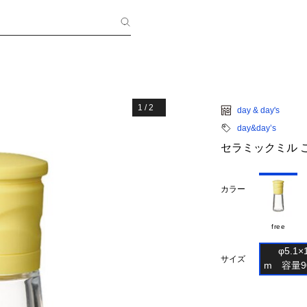
1
/
2
day & day's
day&day’s
セラミックミル 
カラー
free
φ5.1×1
サイズ
m　容量90