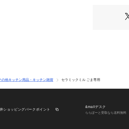
その他キッチン用品・キッチン雑貨
セラミックミル ごま専用
&mallデスク
井ショッピングパークポイント
ららぽーと受取なら送料無料