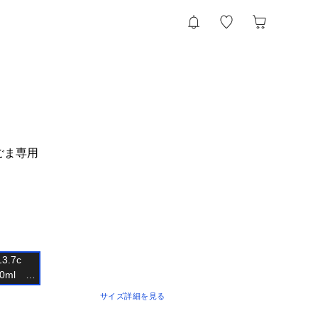
ごま専用
3.7c

ml　重

サイズ詳細を見る