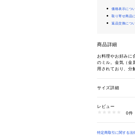
価格表示につ
取り寄せ商品
返品交換につ
商品詳細
お料理やお好みに
のミル。金気（金
用されており、分
す。食洗機可
サイズ詳細
性別：
レディース
カテゴリー：
生活雑
チン用品・キッチン
素材：臼：セラミッ
レビュー
ツマミ：ポリアセター
0件
ン
商品番号：
52000000
17DCM15NYLFP
特定商取引に関する法律に基