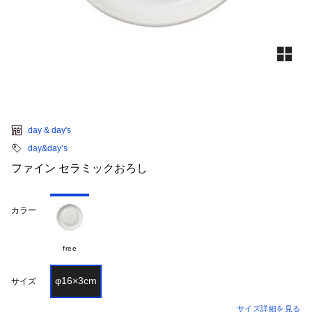
day & day's
day&day’s
ファイン セラミックおろし
カラー
free
φ16×3cm
サイズ
サイズ詳細を見る