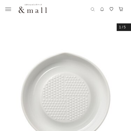
1
/
5