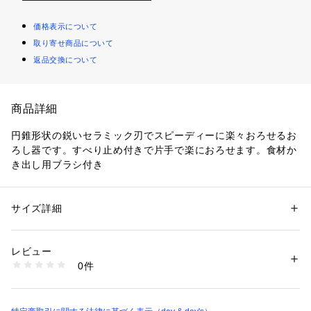
価格表示について
取り寄せ商品について
返品交換について
商品詳細
円錐形状の鋭いセラミック刃でスピーディーに楽々おろせるお
ろし器です。すべり止め付きで片手で楽におろせます。食材か
き出し用ブラシ付き
サイズ詳細
性別：
レディース
メンズ
カテゴリー：
生活雑貨
 ＞ 
キッチン用品･調理器具
 ＞ 
その他キッチン用
品・キッチン雑貨
素材：本体：陶磁器、すべり止め：シリコーンゴム、かき出し用ブラシ：
レビュー
ポリプロピレン
0件
生産国：日本製
商品番号：
5200000000521 
（モール）
17DCD18 （ショップ）