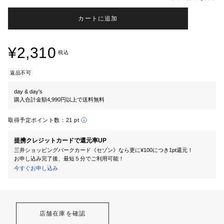
カートに追加
¥2,310
税込
返品不可
day & day's
購入合計金額4,990円以上で送料無料
取得予定ポイント数：
21 pt
提携クレジットカードで還元率UP
三井ショッピングパークカード《セゾン》なら更に¥100につき1pt還元！
お申し込み完了後、最短５分でご利用可能！
今すぐお申し込み
店舗在庫を確認