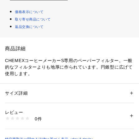
価格表示について
取り寄せ商品について
返品交換について
商品詳細
CHEMEXコーヒーメーカーS専用のペーパーフィルター。一般
的なフィルターよりも地厚に作られています。円錐型に広げて
使用します。
サイズ詳細
性別：
レディース
メンズ
カテゴリー：
生活雑貨
 ＞ 
キッチン用品･調理器具
 ＞ 
その他キッチン用
品・キッチン雑貨
素材：パルプ
レビュー
生産国：アメリカ製
0件
商品番号：
5200000000494 
（モール）
5PA0000012 （ショップ）