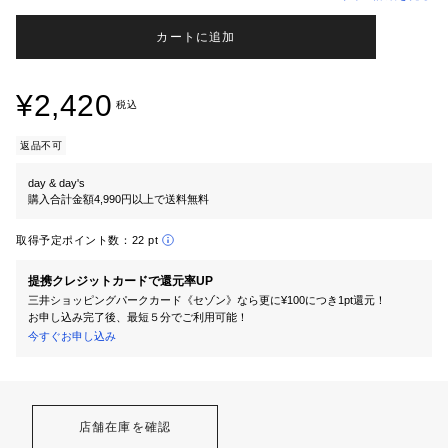
カートに追加
¥2,420
税込
返品不可
day & day's
購入合計金額4,990円以上で送料無料
取得予定ポイント数：
22 pt
提携クレジットカードで還元率UP
三井ショッピングパークカード《セゾン》なら更に¥100につき1pt還元！
お申し込み完了後、最短５分でご利用可能！
今すぐお申し込み
店舗在庫を確認