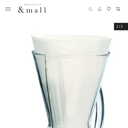
1
/
2