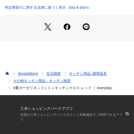
特定商取引に関する法律に基づく表示（day & day's）
dayanddays
生活雑貨
キッチン用品･調理器具
その他キッチン用品・キッチン雑貨
4重ガーゼリネンコットンキッチンクロス レッド ｜ everyday
三井ショッピングパークアプリ
全国の三井ショッピングパークポイント対象施設でご利用できるアプ
リ