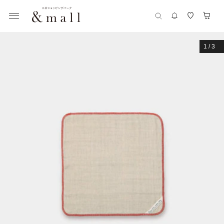
1
/
3