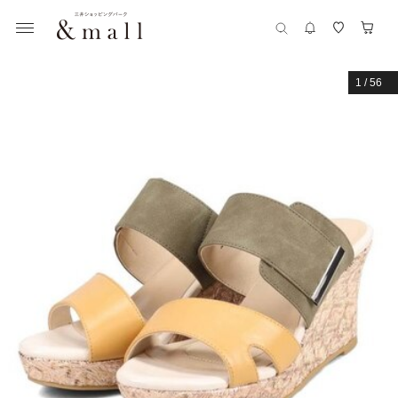
1
/
56