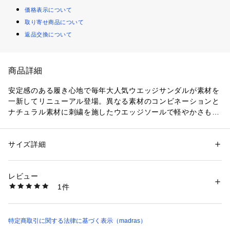
価格表示について
取り寄せ商品について
返品交換について
商品詳細
安定感のある履き心地で毎年大人気ウエッジサンダルが素材を
一新してリニューアル登場。異なる素材のコンビネーションと
ナチュラル素材に刺繍を施したウエッジソールで軽やかさも演
出しました。
甲ベルト先にはメタル金具を施しキラリとアクセント。フェミ
ニンスタイルに合わせやすい程よいカジュアル感があるエレガ
サイズ詳細
性別：
レディース
ンスカジュアルアイテムです。
カテゴリー：
シューズ
 ＞ 
サンダル
素材：素材：PU
底材：合成底
レビュー
生産国：中国
1件
洗濯：安定感のある履き心地で毎年大人気ウエッジサンダルが素材を一新
してリニューアル登場。異なる素材のコンビネーションとナチュラル素材
に刺繍を施したウエッジソールで軽やかさも演出しました。
甲ベルト先にはメタル金具を施しキラリとアクセント。フェミニンスタイ
特定商取引に関する法律に基づく表示（madras）
ルに合わせやすい程よいカジュアル感があるエレガンスカジュアルアイテ
ムです。