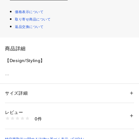
価格表示について
取り寄せ商品について
返品交換について
商品詳細
カラーストーンやスワロフスキーがキラキラしてとても上品で
サイズ詳細
性別：
レディース
カテゴリー：
ファッション
 ＞ 
腕時計・アクセサリー
 ＞ 
ピアス
レビュー
商品番号：
5130000000331 
（モール）
0件
avec-toi.134 （ショップ）
撮影時の照明などの影響で、実際の色味と若干異なって見える