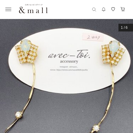
1
/
6