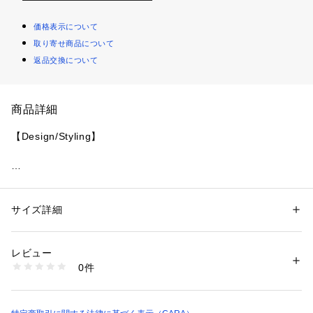
価格表示について
取り寄せ商品について
返品交換について
商品詳細
ガラスの中に様々な模様を織りなすアリッサムが浮かびキラキ
サイズ詳細
性別：
レディース
カテゴリー：
ファッション
 ＞ 
腕時計・アクセサリー
 ＞ 
ピアス
レビュー
商品番号：
5130000000163 
（モール）
0件
M470 （ショップ）
撮影時の照明などの影響で、実際の色味と若干異なって見える