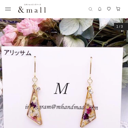
1
/
3