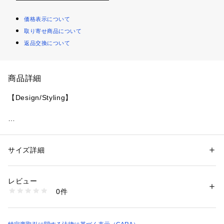
価格表示について
取り寄せ商品について
返品交換について
商品詳細
かすみ草を浮かばせたガラスボール×ゴールドのウェーブパー
サイズ詳細
性別：
レディース
カテゴリー：
ファッション
 ＞ 
腕時計・アクセサリー
 ＞ 
イヤリング・イヤ
ーカフ
カジュアルからフォーマル、和装まで合わせれる爽やかなデザ
レビュー
0件
商品番号：
5130000000162 
（モール）
M469 （ショップ）