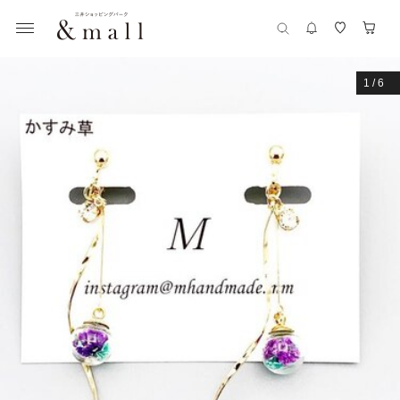
1
/
6