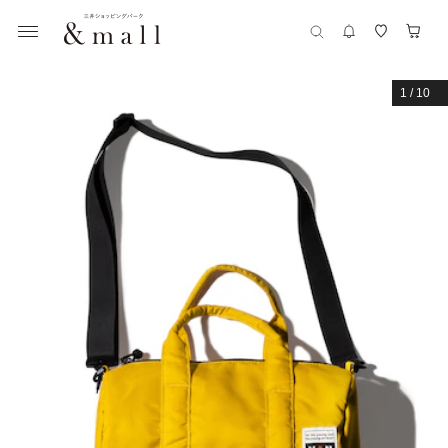
1
/
10