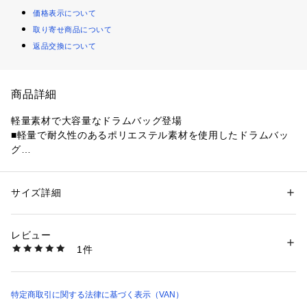
価格表示について
取り寄せ商品について
返品交換について
商品詳細
軽量素材で大容量なドラムバッグ登場

■軽量で耐久性のあるポリエステル素材を使用したドラムバッ
グ

■中綿入りで、軽くふんわりとしたやさしいタッチが魅力

■取り外し可能なストラップ付きで、手持ち・肩掛けの2WAY仕
様

サイズ詳細
性別：
レディース
メンズ
■スムーズに開閉できる、指をかけやすいひも付きファスナー
カテゴリー：
バッグ
 ＞ 
その他バッグ
素材：ポリエステル
を採用

レビュー
■ブランドネームには、60年代の雑誌広告で使用されていたグ
商品番号：
5050000001134 
（モール）
1件
ラフィックを採用

BG082601 （ショップ）
■裏地はブルーでアクセントをプラス

■ペットボトル長財布も余裕で収まるサイズ感は、お出掛けの
際のバッグや旅先でのサブバッグとしておすすめです
特定商取引に関する法律に基づく表示（VAN）