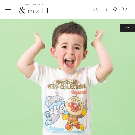
1
/
5