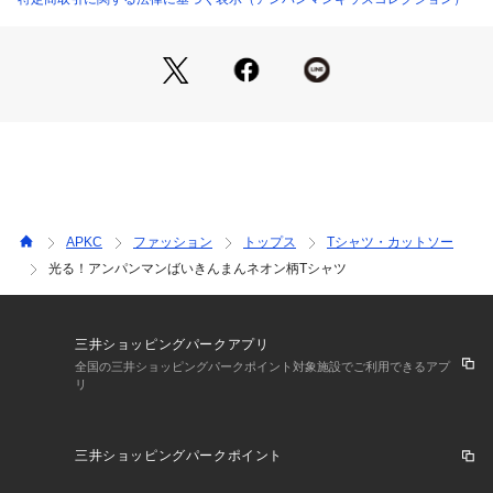
”アンパンマンといつでも一緒にいたい”という
こども達の夢をかなえるコレクションです。
保育園や幼稚園で活躍するデイリー服から、
おでかけ着・ギフトにぴったりの雑貨まで、
幅広く取り扱っています。
APKC
ファッション
トップス
Tシャツ・カットソー
光る！アンパンマンばいきんまんネオン柄Tシャツ
[サイズ展開］
新生児　：50㎝～70㎝
三井ショッピングパークアプリ
全国の三井ショッピングパークポイント対象施設でご利用できるアプ
リ
ベビー　　：70㎝～80㎝
ボーイズ＆ガールズ　：80㎝～120㎝
三井ショッピングパークポイント
メンズ&レディース ：S,M,L,LL