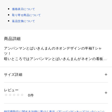
価格表示について
取り寄せ商品について
返品交換について
商品詳細
アンパンマンとばいきんまんのネオンデザインの半袖Tシャ
ツ！

暗いところではアンパンマンとばいきんまんがネオンの看板の
ように蓄光プリントで光ります。

バックプリントにはだだんだん、ドキンちゃん、コキンちゃん
がネオン風にデザインされています。
サイズ詳細
性別：
キッズ・ベビー
カテゴリー：
ファッション
 ＞ 
トップス
 ＞ 
Tシャツ・カットソー
素材：本体：綿100％
【ANPANMAN KIDS COLLECTION／
レビュー
リブ部分：綿95％、ポリウレタン5％
0件
アンパンマンキッズコレクション】は　
商品番号：
4960000001018 
（モール）
「着ているだけで笑顔になる」をコンセプトに、
2813478 （ショップ）
特定商取引に関する法律に基づく表示（アンパンマンキッズコレクション）