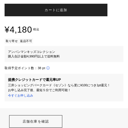
カートに追加
¥4,180
税込
取り寄せ
返品不可
アンパンマンキッズコレクション
購入合計金額4,990円以上で送料無料
取得予定ポイント数：
38 pt
提携クレジットカードで還元率UP
三井ショッピングパークカード《セゾン》なら更に¥100につき1pt還元！
お申し込み完了後、最短５分でご利用可能！
今すぐお申し込み
店舗在庫を確認