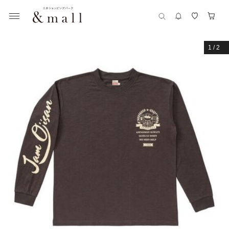
1
/
2