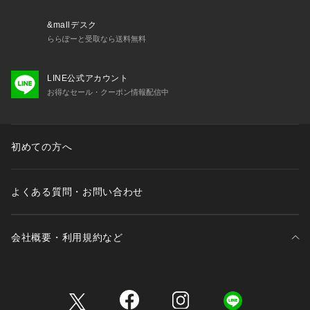
新生児　：50㎝～70㎝
&mallデスク
ベビー　　：70㎝～80㎝
ららぽーと受取なら送料無料
ボーイズ＆ガールズ　：80㎝～120㎝
LINE公式アカウント
お得なセール・クーポン情報配信中
メンズ&レディース ：S,M,L,LL
初めての方へ
（C）やなせたかし/フレーベル館・TMS・NTV
よくある質問・お問い合わせ
会社概要・利用規約など
三井不動産が展開する商業施設一覧