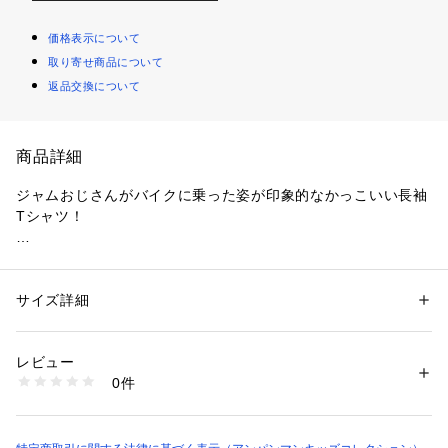
価格表示について
取り寄せ商品について
返品交換について
商品詳細
ジャムおじさんがバイクに乗った姿が印象的なかっこいい長袖
Tシャツ！
バックプリントにバイクに乗ったジャムおじさんが大きくプリ
ントされており、左胸にはアンパンマン、めいけんチーズ、バ
タコさんがデザインされております。
サイズ詳細
性別：
キッズ・ベビー
カテゴリー：
ファッション
 ＞ 
トップス
 ＞ 
Tシャツ・カットソー
素材：本体：綿100％
腕の文字もかっこいいポイント。
レビュー
リブ部分：綿95％、ポリウレタン5％
0件
色味に拘ったシックでかっこいい長袖Tシャツです。
生産国：中国
商品番号：
4960000000685 
（モール）
カジュアル感のあるスラブ天竺を使用しています。
2746929 （ショップ）