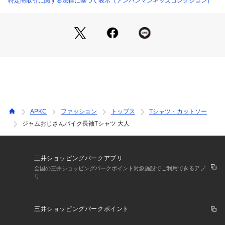
特定商取引に関する法律に基づく表示（アンパンマンキッズコレクション）
【ANPANMAN KIDS COLLECTION／
アンパンマンキッズコレクション】は　
「着ているだけで笑顔になる」をコンセプトに、
”アンパンマンといつでも一緒にいたい”という
こども達の夢をかなえるコレクションです。
APKC
ファッション
トップス
Tシャツ・カットソー
ジャムおじさんバイク長袖Tシャツ 大人
保育園や幼稚園で活躍するデイリー服から、
おでかけ着・ギフトにぴったりの雑貨まで、
三井ショッピングパークアプリ
幅広く取り扱っています。
全国の三井ショッピングパークポイント対象施設でご利用できるアプ
リ
三井ショッピングパークポイント
[サイズ展開］