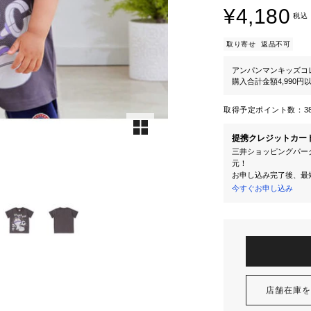
¥4,180
税込
取り寄せ
返品不可
アンパンマンキッズコ
購入合計金額4,990
取得予定ポイント数：
3
提携クレジットカー
三井ショッピングパーク
元！
お申し込み完了後、最
今すぐお申し込み
店舗在庫