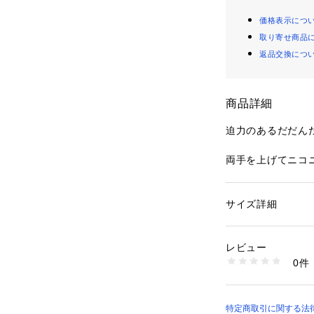
価格表示につ
取り寄せ商品
返品交換につ
商品詳細
迫力のあるだだん
両手を上げてニコ
されています。
CVC天竺素材を
サイズ詳細
性別：
キッズ・ベビ
した着心地！
カテゴリー：
ファッ
素材：本体：綿70％
レビュー
暑い日でも快適に
リブ部分：綿95％、
0件
生産国：中国
商品番号：
49600000
2653291 （ショッ
※CVC天竺とは
特定商取引に関する法