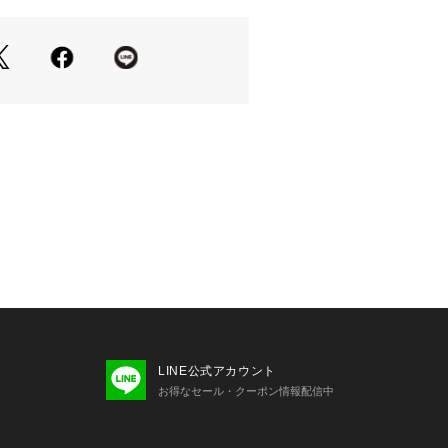
ステルの機能性がある素材です。
エステルでサラサラな肌触りで暑さ対
DS COLLECTION／
ズコレクション】は　
笑顔になる」をコンセプトに、
つでも一緒にいたい”という
なえるコレクションです。
活躍するデイリー服から、
LINE公式アカウント
トにぴったりの雑貨まで、
お得なセール・クーポン情報配信中
います。