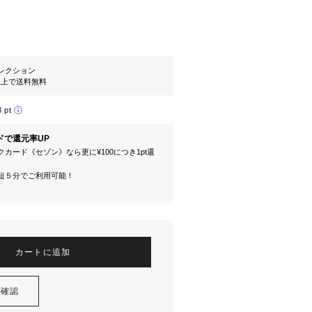
レクション
円以上で送料無料
8 pt
ドで還元率UP
カード《セゾン》なら更に¥100につき1pt還
短５分でご利用可能！
カートに追加
を確認