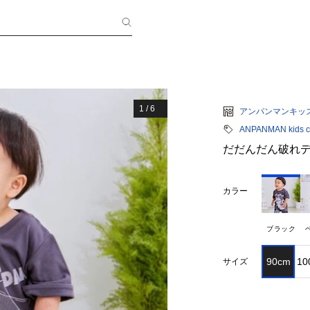
1
/
6
アンパンマンキッ
ANPANMAN kids co
だだんだん破れデ
カラー
ブラック
90cm
10
サイズ