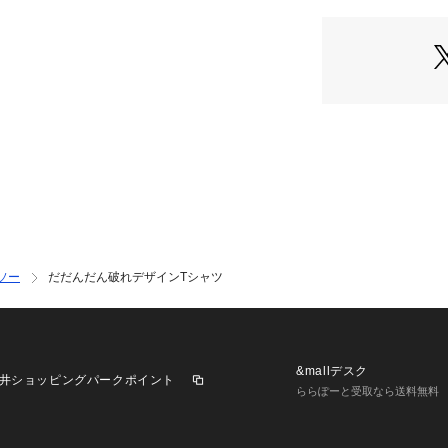
残しながらポリエ
ョン）
表は綿で裏はポリ
策になります。
【ANPANMAN KI
アンパンマンキッ
「着ているだけで
”アンパンマンとい
ソー
だだんだん破れデザインTシャツ
こども達の夢をか
保育園や幼稚園で
&mallデスク
井ショッピングパークポイント
おでかけ着・ギフ
ららぽーと受取なら送料無料
幅広く取り扱って