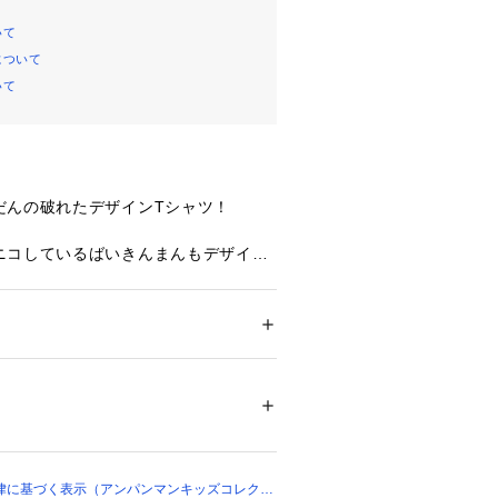
いて
について
いて
だんの破れたデザインTシャツ！
ニコしているばいきんまんもデザイン
使用しているので、べたつかずさらりと
ー
ション
 ＞ 
トップス
 ＞ 
Tシャツ・カットソー
、ポリエステル30％
着られます。
ポリウレタン5％
00649 
（モール）
プ）
、綿高混率の天竺素材で、綿の風合いを
律に基づく表示（アンパンマンキッズコレクシ