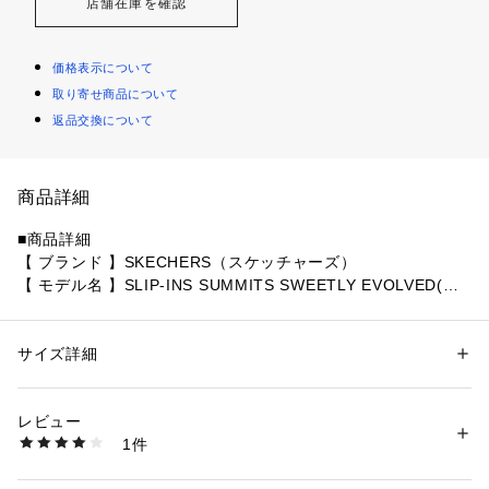
店舗在庫を確認
価格表示について
取り寄せ商品について
返品交換について
商品詳細
■商品詳細
【 ブランド 】SKECHERS（スケッチャーズ）
【 モデル名 】SLIP-INS SUMMITS SWEETLY EVOLVED(ス
リップインズ サミッツ スウィートリー エヴォルヴド)
【 メーカー品番 】119519
【 アッパー素材 】合成繊維
サイズ詳細
性別：
レディース
【 底材 】合成底
カテゴリー：
シューズ
 ＞ 
サンダル
【 商品紹介 】
レビュー
日差しの下で爽やかな履き心地を楽しめるSkechers Hands Fr
商品番号：
4640000007625 
（モール）
1件
ee Slip-ins（スケッチャーズ ハンズフリー スリップイン
4000423807 （ショップ）
ズ）：サミッツ サンダル - スウィートリー エヴォルヴド。He