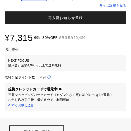
サイズ詳細を見る
再入荷お知らせ登録
¥7,315
30%OFF
¥10,450
税込
通常価格
取り寄せ
NEXT FOCUS
購入合計金額4,990円以上で送料無料
取得予定ポイント数：
66 pt
提携クレジットカードで還元率UP
三井ショッピングパークカード《セゾン》なら更に¥100につき1pt還元！
お申し込み完了後、最短５分でご利用可能！
今すぐお申し込み