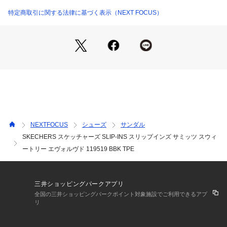
el Pillow（ヒールピロー）デザインを採用した、ヴィーガン
（動物由来成分を含まない）素材のスリップオンサンダル。質
特定商取引に関する法律に基づく表示（NEXT FOCUS）
感のあるH型バンドのニットアッパー、スケッチャーズ ハンズ
フリー スリップインズバックヒール、クッション性のあるYog
a Foam（ヨガフォーム）フットベッドが特長です。
NEXTFOCUS
シューズ
サンダル
SKECHERS スケッチャーズ SLIP-INS スリップインズ サミッツ スウィ
ートリー エヴォルヴド 119519 BBK TPE
三井ショッピングパークアプリ
全国の三井ショッピングパークポイント対象施設でご利用できるアプ
リ