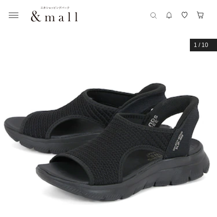
1
/
10