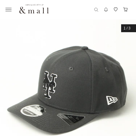
1
/
3