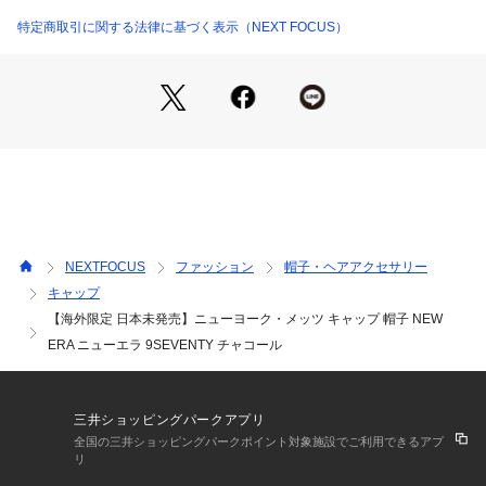
【生産国】
ミャンマー
特定商取引に関する法律に基づく表示（NEXT FOCUS）
【サイズ】
ONE SIZE（56.8cm～60.6cm）
アジャスタブルベルトにより、前後2cm程度のサイズ調整が可
能(個体差有り)
※生産国、商品個体差などにより若干のサイズ感の違いが生じ
る場合がございます。あらかじめご了承のうえご注文いただき
ますようお願い致します。
NEXTFOCUS
ファッション
帽子・ヘアアクセサリー
キャップ
【海外限定 日本未発売】ニューヨーク・メッツ キャップ 帽子 NEW
ERA ニューエラ 9SEVENTY チャコール
三井ショッピングパークアプリ
全国の三井ショッピングパークポイント対象施設でご利用できるアプ
リ