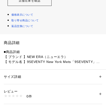
店舗在庫を確認
価格表示について
取り寄せ商品について
返品交換について
商品詳細
■商品詳細
【 ブランド 】NEW ERA（ニューエラ）
【 モデル名 】9SEVENTY New York Mets「9SEVENTY」は
吸汗速乾性のあるCOOLERA、抗菌効果のあるMICROERAを
搭載した機能的なモデル。ソフトなスウェットバンドとサイズ
調節が可能なストレッチスナップバックで快適なフィット感を
サイズ詳細
性別：
メンズ
実現します。
カテゴリー：
ファッション
 ＞ 
帽子・ヘアアクセサリー
 ＞ 
キャップ
レビュー
【素材】
商品番号：
4640000007610 
（モール）
0件
ポリエステル100%
2000117905 （ショップ）