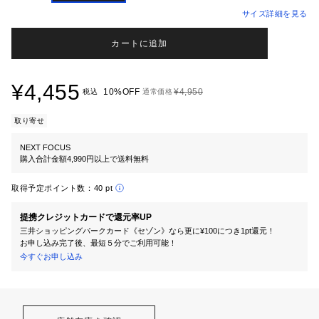
サイズ詳細を見る
カートに追加
¥4,455
10%OFF
¥4,950
税込
通常価格
取り寄せ
NEXT FOCUS
購入合計金額4,990円以上で送料無料
取得予定ポイント数：
40 pt
提携クレジットカードで還元率UP
三井ショッピングパークカード《セゾン》なら更に¥100につき1pt還元！
お申し込み完了後、最短５分でご利用可能！
今すぐお申し込み