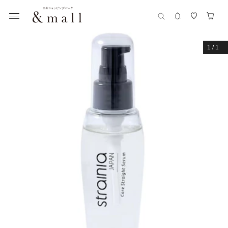
1
/
1