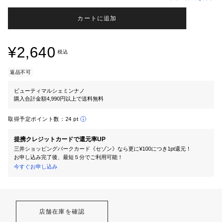
カートに追加
¥2,640
税込
返品不可
ビューティマルシェミンナノ
購入合計金額4,990円以上で送料無料
取得予定ポイント数：
24 pt
提携クレジットカードで還元率UP
三井ショッピングパークカード《セゾン》なら更に¥100につき1pt還元！
お申し込み完了後、最短５分でご利用可能！
今すぐお申し込み
店舗在庫を確認