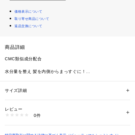
価格表示について
取り寄せ商品について
返品交換について
商品詳細
CMC類似成分配合

水分量を整え 髪を内側からまっすぐに！

髪のパサつきやうねりなどの原因は髪内部の水分バランスの乱
れです。

表面を覆うキューティクルを接着するCMCの働きに着目、内
サイズ詳細
性別：
レディース
メンズ
キッズ・ベビー
部に蓄えている潤いをしっかり閉じ込めます。

カテゴリー：
コスメ・ビューティー
 ＞ 
ヘアケア
 ＞ 
ヘアスタイリング剤
うるおいチャージ！羊毛ケラチンをたっぷり配合

レビュー
商品番号：
4550000000111 
（モール）
0件
髪の主成分と同じ『羊毛ケラチン』を保湿成分として配合。

4550000000116 （ショップ）
くせ毛や傷んだ髪を補強し、美しいハリとツヤを与えます。

ヒートプロテクト効果で傷んだ髪を内側から徹底ケア！
