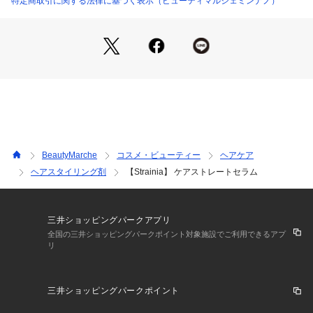
特定商取引に関する法律に基づく表示（ビューティマルシェミンナノ）
熱によって髪と結びつく特性を持った、植物由来成分エルカラ
クトン配合。

ドライヤーやヘアアイロンの熱から髪を守りながらダメージを
補修します

●内容量：100ml

●原産国：日本
BeautyMarche
コスメ・ビューティー
ヘアケア
ヘアスタイリング剤
【Strainia】 ケアストレートセラム
三井ショッピングパークアプリ
全国の三井ショッピングパークポイント対象施設でご利用できるアプ
リ
三井ショッピングパークポイント