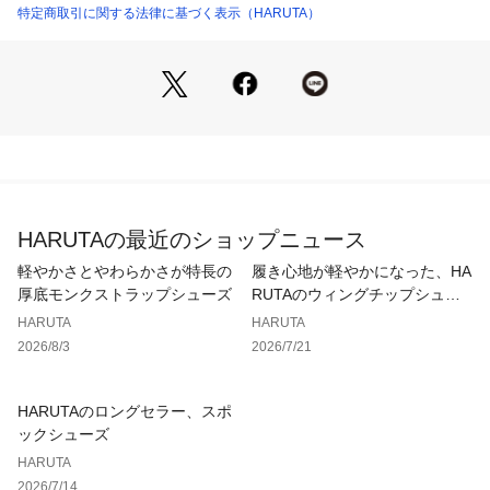
メンズライクのシルエットでありながら、飾り革の装飾で華や
特定商取引に関する法律に基づく表示（HARUTA）
かさも感じられる一足です。
カジュアルからトラッドまで、どんなスタイルにも合わせやす
い定番シューズなので、組み合わせるボトムス次第でさまざま
な表情が楽しめます。
※こちらの商品につきましては、本革の特性上、多少のシボや
トラが見られる場合がございます。
HARUTAの最近のショップニュース
軽やかさとやわらかさが特長の
履き心地が軽やかになった、HA
厚底モンクストラップシューズ
RUTAのウィングチップシュー
ズ
HARUTA
HARUTA
2026/8/3
2026/7/21
HARUTAのロングセラー、スポ
ックシューズ
HARUTA
2026/7/14