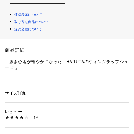
価格表示について
取り寄せ商品について
返品交換について
商品詳細
「履き心地が軽やかになった、HARUTAのウィングチップシュ
ーズ 」
HARUTAの定番で大人気だったウィングチップシューズ #SF3
79のリニューアルモデルです。
サイズ詳細
性別：
レディース
歩きやすさを考え、よりソフトなソールを採用しました。

カテゴリー：
シューズ
 ＞ 
ドレスシューズ
タグ：
レースアップシューズ
レザー
レディース
比較的軽いソールを使用しているので、履き心地がとても軽や
素材：本革
レビュー
かです。
生産国：日本
1件
また、ライニング(靴の内側)とインソールを人工皮革にしたこ
商品番号：
4500000000076 
（モール）
379KS （ショップ）
とで、通気性が良くなりました。