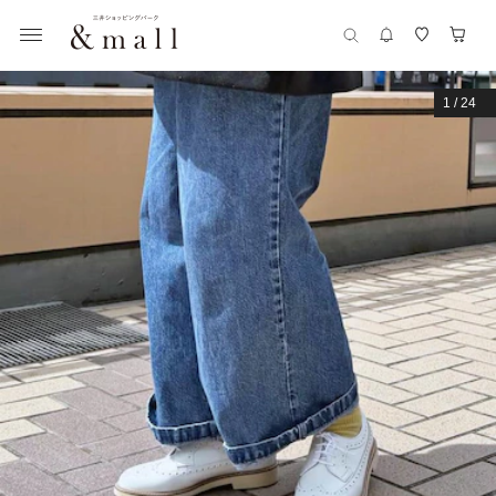
1
/
24