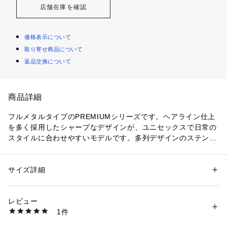
店舗在庫を確認
価格表示について
取り寄せ商品について
返品交換について
商品詳細
フルメタルタイプのPREMIUMシリーズです。ヘアライン仕上
を多く採用したシャープなデザインが、ユニセックスで日常の
スタイルに合わせやすいモデルです。多列デザインのステンレ
ススチールバンドが、シンプルかつエレガントな装いです。高
輝度なスーパーイルミネーターやストップウオッチ、アラーム
等、便利な機能も備えています。

サイズ詳細
性別：
レディース
メンズ
カテゴリー：
ファッション
 ＞ 
腕時計・アクセサリー
 ＞ 
腕時計
【仕様】クォーツ（平均月差：±30 秒/電池寿命：約3年）

レビュー
【ケース素材】ステンレススチール

商品番号：
4490100000573 
（モール）
1件
【風防素材】無機ガラス

A1000G-9JF （ショップ）
【バンド素材】ステンレススチール
