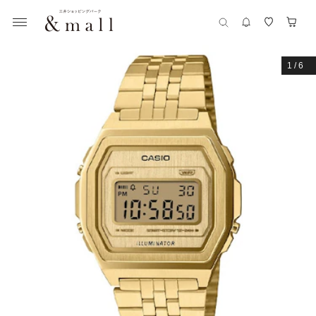
1
/
6