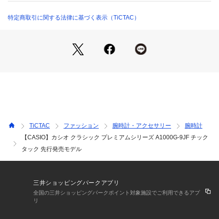
【防水】日常生活用防水

特定商取引に関する法律に基づく表示（TiCTAC）
【備考】

●日常生活用防水機能

●ストップウオッチ（1/100秒、60分計、スプリット付き）

●時刻アラーム・時報

●オートカレンダー（2 月28 日制）

●12/24時間制表示切替

●LED バックライト（スーパーイルミネーター）

●電池寿命約3年
TiCTAC
ファッション
腕時計・アクセサリー
腕時計
【CASIO】カシオ クラシック プレミアムシリーズ A1000G-9JF チック
タック 先行発売モデル
三井ショッピングパークアプリ
全国の三井ショッピングパークポイント対象施設でご利用できるアプ
リ