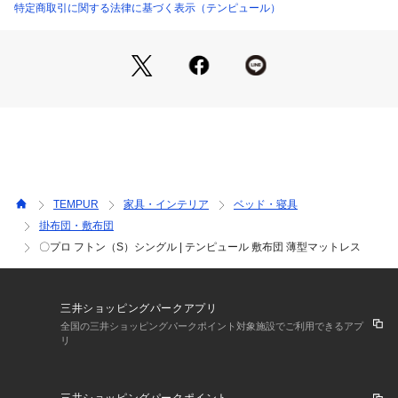
頭部はやわらかめ、腰/脚部はかための素材を使用し、体への
特定商取引に関する法律に基づく表示（テンピュール）
83200433 （ショップ）
フィット感を高めました。

カバーは取り外して洗濯可。収納に使える不織布バッグに入れ
てお届け。

テンピュール マットレスは「裏返し不要」、つまりマットレ
スをひっくり返す必要がありません。

マットレス内部に使用されているテンピュール素材は複数層構
造になっており、それぞれの層に特別な機能があるためです。

身体を横たえるために設計されているのは最上層のみで、それ
以外の層はサポート力や耐久性を強化しています。

TEMPUR
家具・インテリア
ベッド・寝具
このおかげで、テンピュールマットレスはお手入れしやすいだ
掛布団・敷布団
けでなく、最高の心地よさとサポート力を毎晩お楽しみいただ
〇プロ フトン（S）シングル | テンピュール 敷布団 薄型マットレス
けるようになっています。

厚み:9cm(テンピュール(R) アドバンスト素材3cm、サポート
ウレタン6cm)

三井ショッピングパークアプリ
使い方:刺繍があるほうを足元にしてお使いください

全国の三井ショッピングパークポイント対象施設でご利用できるアプ
リ
【ご確認ください】

※部位によってかたさが異なるため、アウターカバー洗濯時に