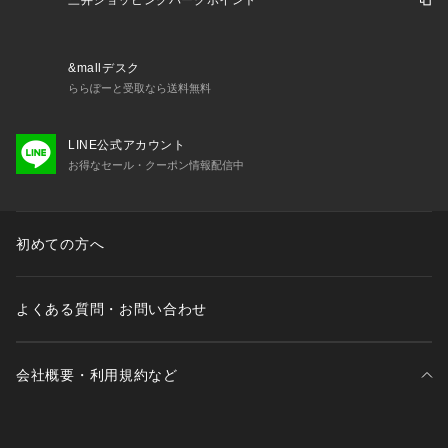
三井ショッピングパークポイント
中材を入れ間違わないようご注意ください。

※ご使用中以外は、通気の良い場所で保管してください。汗を
かいたりお部屋の湿度が高いと感じられる場合は、換気などを
&mallデスク
行ってください。カビの発生は保証対象外となりますので十分
ららぽーと受取なら送料無料
ご注意ください。湿度が気になる方にはマットレスプロテクタ
ー(防水シーツ)及びドライプロテクター(除湿シート)のご使用
LINE公式アカウント
をおすすめいたします。

お得なセール・クーポン情報配信中
※テンピュール(R) 製品は乾燥した環境で保管してください。
(最大65%の相対湿度)

※テンピュール(R) 素材はご購入いただいた当初の状態からし
ばらくの間は若干硬く感じられます。お使いいただくうちにな
初めての方へ
じんでまいります。気温の低い時には硬めに、気温が高い時に
はやわらかめに感じられますが、どちらの場合も体圧分散効果
に影響はありませんのでご安心ください。

よくある質問・お問い合わせ
※テンピュール(R) 素材は洗濯可能な商品を除き、洗濯やドラ
イクリーニング、アイロンのご使用、タンブル乾燥による乾燥
はできません。テンピュール(R)素材の表面にしみや汚れがあ
会社概要・利用規約など
る場合は、水で濡らしかたく絞った布で優しく拭き取ってくだ
さい。
三井不動産が展開する商業施設一覧