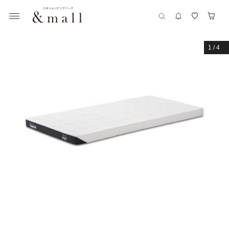
1
/
4