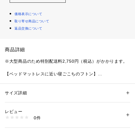
価格表示について
取り寄せ商品について
返品交換について
商品詳細
※大型商品のため特別配送料2,750円（税込）がかかります。

【ベッドマットレスに近い寝ごこちのフトン】

日本のために開発されたテンピュールでもっとも厚みのあるフ
トン(薄型マットレス)で、ベッドマットレスに近い寝ごこちを
実現。

サイズ詳細
性別：
レディース
メンズ
床や畳に直接敷いてもご使用いただけます。三つ折り仕様で手
カテゴリー：
家具・インテリア
 ＞ 
ベッド・寝具
 ＞ 
掛布団・敷布団
素材：カバー生地:表面 ポリエステル98%、ポリウレタン2% / 底面 ポリ
軽に収納しお部屋を有効活用できます。

エステル100% ※抗菌防臭加工
レビュー
生産国：デンマーク
0件
テンピュールアドバンスト素材の数十億個もの超高感度セルが
洗濯：洗濯:本体カバーは取り外して洗濯機で洗えます（※タンブル乾燥
不可 ※マットレス本体洗濯不可）
体重、体形、体温に適応し、従来品と比べ身体にかかる圧力を
※詳しい洗濯方法については、商品の品質表示タグをご覧ください
20%軽減します。

商品番号：
4470000000180 
（モール）