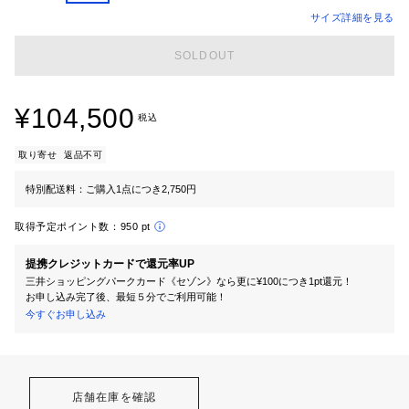
サイズ詳細を見る
SOLDOUT
¥104,500
税込
取り寄せ
返品不可
特別配送料：ご購入1点につき2,750円
取得予定ポイント数：
950 pt
提携クレジットカードで還元率UP
三井ショッピングパークカード《セゾン》なら更に¥100につき1pt還元！
お申し込み完了後、最短５分でご利用可能！
今すぐお申し込み
店舗在庫を確認