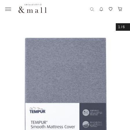
1
/
6