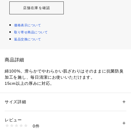
店舗在庫を確認
価格表示について
取り寄せ商品について
返品交換について
商品詳細
綿100%。滑らかでやわらかい肌ざわりはそのままに抗菌防臭
加工を施し、毎日清潔にお使いいただけます。

15cm以上の厚みに対応。
サイズ詳細
性別：
レディース
メンズ
カテゴリー：
家具・インテリア
 ＞ 
ベッド・寝具
 ＞ 
ベッドカバー
素材：綿100%
生産国：中国
レビュー
商品番号：
4470000000040 
（モール）
0件
73006445 （ショップ）